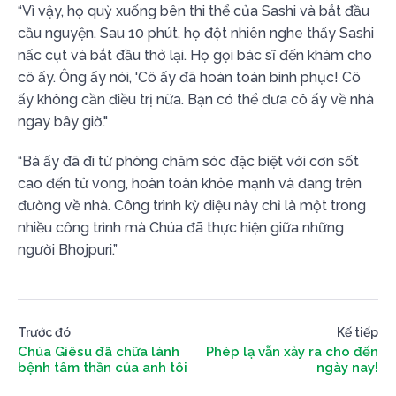
“Vì vậy, họ quỳ xuống bên thi thể của Sashi và bắt đầu
cầu nguyện. Sau 10 phút, họ đột nhiên nghe thấy Sashi
nấc cụt và bắt đầu thở lại. Họ gọi bác sĩ đến khám cho
cô ấy. Ông ấy nói, 'Cô ấy đã hoàn toàn bình phục! Cô
ấy không cần điều trị nữa. Bạn có thể đưa cô ấy về nhà
ngay bây giờ."
“Bà ấy đã đi từ phòng chăm sóc đặc biệt với cơn sốt
cao đến tử vong, hoàn toàn khỏe mạnh và đang trên
đường về nhà. Công trình kỳ diệu này chỉ là một trong
nhiều công trình mà Chúa đã thực hiện giữa những
người Bhojpuri.”
Trước đó
Kế tiếp
Chúa Giêsu đã chữa lành
Phép lạ vẫn xảy ra cho đến
bệnh tâm thần của anh tôi
ngày nay!