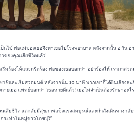
วยเป็นไข้ พ่อแม่ของเธอจึงพาเธอไปโรงพยาบาล หลังจากนั้น 2 วัน
วของคุณเสียชีวิตแล้ว’
็เริ่มร้องไห้และกรีดร้อง พ่อของเธอบอกว่า ‘อย่าร้องไห้ เรามาสวด
ซาชิและเริ่มสวดมนต์ หลังจากนั้น 10 นาที พวกเขาก็ได้ยินเสียงสะ
กายเธอ แพทย์บอกว่า ‘เธอหายดีแล้ว! เธอไม่จำเป็นต้องรักษาอะ
นเสียชีวิต แต่กลับมีสุขภาพแข็งแรงสมบูรณ์และกำลังเดินทางกลับบ้า
รงกระทำในหมู่ชาวโภชปุรี”