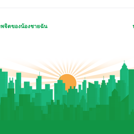
าพจิตของน้องชายฉัน