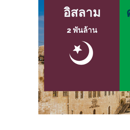
อิสลาม
2 พันล้าน