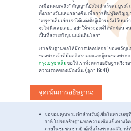
เหมือนคบเพลิง” สัญญานี้ยังไม่สำเร็จสมบูรณ์ แ
ทั้งกลางวันและกลางคืน เพื่อการฟื้นฟูจิตวิญ
“เยรูซาเล็มเอ๋ย เราได้แต่งตั้งผู้เฝ้าระวังไ
จะไม่นิ่งเฉยเลย… อย่าให้พระองค์ได้พักผ่อน
เป็นที่สรรเสริญบนแผ่นดินโลก”
เราอธิษฐานขอให้มีการปลดปล่อย 'ของขวัญแห่งน้
ของพระเจ้าที่มีต่ออิสราเอลและผู้คนของพระองค์
กรุงเยรูซาเล็ม
ขอให้เราทั้งหลายอธิษฐานวิงวอ
ความรอดของเมืองนั้น (ลูกา 19:41)
จุดเน้นการอธิษฐาน:
ขอขอบคุณพระเจ้าสำหรับผู้เชื่อในพระเยซูที่เ
ยาห์ โปรดอธิษฐานขอความเข้มแข็งทางจ
ภายในชุมชนชาวยิวผู้เชื่อในพระเมสสิยาห์ท