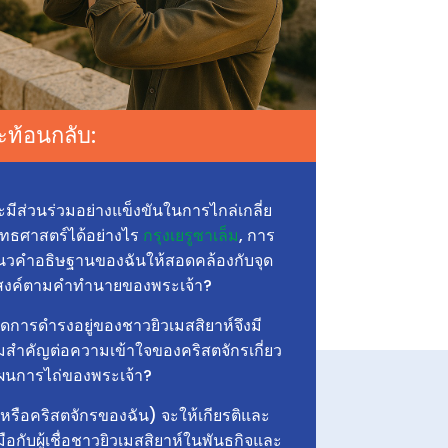
ท้อนกลับ:
ะมีส่วนร่วมอย่างแข็งขันในการไกล่เกลี่ย
ยุทธศาสตร์ได้อย่างไร
กรุงเยรูซาเล็ม
, การ
นวคำอธิษฐานของฉันให้สอดคล้องกับจุด
สงค์ตามคำทำนายของพระเจ้า?
ใดการดำรงอยู่ของชาวยิวเมสสิยาห์จึงมี
สำคัญต่อความเข้าใจของคริสตจักรเกี่ยว
ผนการไถ่ของพระเจ้า?
(หรือคริสตจักรของฉัน) จะให้เกียรติและ
มือกับผู้เชื่อชาวยิวเมสสิยาห์ในพันธกิจและ