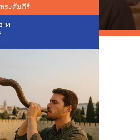
พระคัมภีร์
13-14
6