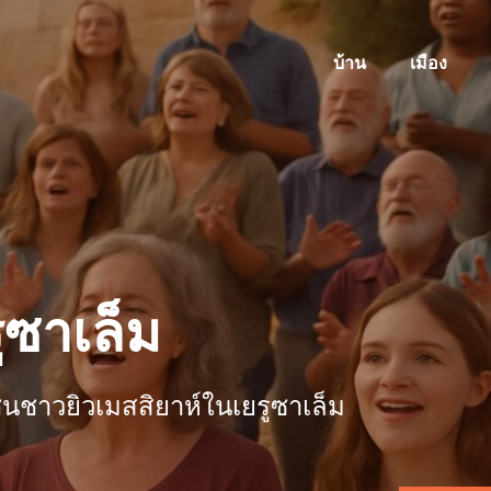
บ้าน
เมือง
รูซาเล็ม
ชนชาวยิวเมสสิยาห์ในเยรูซาเล็ม