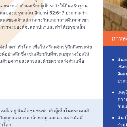
ละพระเจ้ายังคงเรียกผู้เฝ้าระวังให้ยืนอธิษฐาน
ญาณของเยรูซาเล็ม อิสยาห์ 62:6-7 ประกาศว่า
ว้บนกำแพงของเจ้าแล้ว กลางวันและกลางคืนพวกเขา
 จนกว่าพระองค์จะสถาปนาและทำให้เยรูซาเล็ม
การสะ
ำตา' ทั่วโลก เพื่อให้คริสตจักรรู้สึกถึงพระทัย
อย่างลึกซึ้ง เช่นเดียวกับที่พระเยซูทรงร้องไห้
ฉันจ
นด้วยความสงสารและด้วยความเร่งด่วนเพื่อ
เชิง
จัดแ
ประ
เหตุ
ความ
กับแ
หลืออยู่ นั่นคือชุมชนชาวยิวผู้เชื่อในพระเมสสิ
ฉัน 
ิตวิญญาณ ความกล้าหาญ และความสามัคคี
ร่วม
ั่วโลก