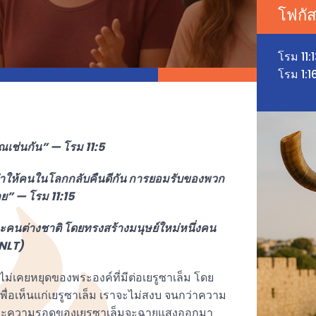
โฟกัส
โรม 11:
โรม 1:1
ุณเช่นกัน” — โรม 11:5
ับทำให้คนในโลกกลับคืนดีกัน การยอมรับของพวก
” — โรม 11:15
คนต่างชาติ โดยทรงสร้างมนุษย์ใหม่หนึ่งคน
(NLT)
ี่ไม่เคยหยุดของพระองค์ที่มีต่อเยรูซาเล็ม โดย
ะเพื่อเห็นแก่เยรูซาเล็ม เราจะไม่สงบ จนกว่าความ
ละความรอดของเยรูซาเล็มจะฉายแสงออกมา