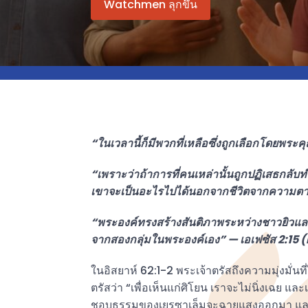
Watchmen ลุกขึ้น
“ในเวลานี้ก็มีพวกที่เหลือซึ่งถูกเลือกโดยพระค
“เพราะว่าถ้าการที่คนเหล่านั้นถูกปฏิเสธกล
เขาจะเป็นอะไรไปได้นอกจากชีวิตจากความตาย
“พระองค์ทรงสร้างสันติภาพระหว่างชาวยิวและ
จากสองกลุ่มในพระองค์เอง” — เอเฟซัส 2:15 
ในอิสยาห์ 62:1-2 พระเจ้าตรัสถึงความมุ่งมั่นท
ตรัสว่า “เพื่อเห็นแก่ศิโยน เราจะไม่นิ่งเฉย แล
ชอบธรรมของเยรูซาเล็มจะฉายแสงออกมา แ