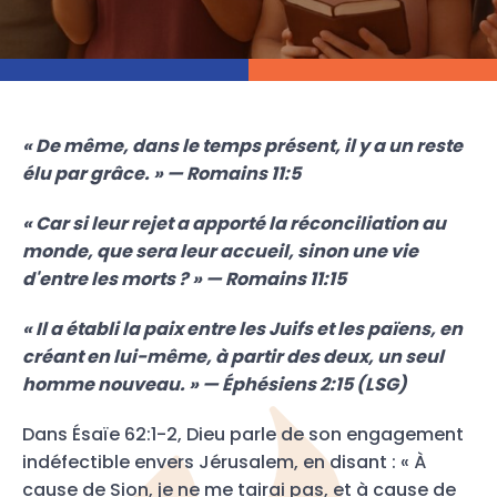
« De même, dans le temps présent, il y a un reste
élu par grâce. » — Romains 11:5
« Car si leur rejet a apporté la réconciliation au
monde, que sera leur accueil, sinon une vie
d'entre les morts ? » — Romains 11:15
« Il a établi la paix entre les Juifs et les païens, en
créant en lui-même, à partir des deux, un seul
homme nouveau. » — Éphésiens 2:15 (LSG)
Dans Ésaïe 62:1-2, Dieu parle de son engagement
indéfectible envers Jérusalem, en disant : « À
cause de Sion, je ne me tairai pas, et à cause de