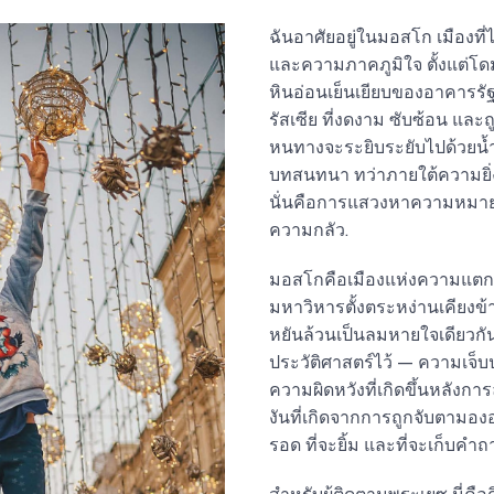
ฉันอาศัยอยู่ในมอสโก เมืองท
และความภาคภูมิใจ ตั้งแต่
หินอ่อนเย็นเยียบของอาคารร
รัสเซีย ที่งดงาม ซับซ้อน แ
หนทางจะระยิบระยับไปด้วยน้ำแ
บทสนทนา ทว่าภายใต้ความยิ่ง
นั่นคือการแสวงหาความหมาย
ความกลัว.
มอสโกคือเมืองแห่งความแตกต
มหาวิหารตั้งตระหง่านเคียงข้
หยันล้วนเป็นลมหายใจเดียวกั
ประวัติศาสตร์ไว้ — ความเจ็บ
ความผิดหวังที่เกิดขึ้นหลัง
งันที่เกิดจากการถูกจับตามองอย่
รอด ที่จะยิ้ม และที่จะเก็บค