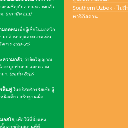
อำนาจจะเผชิญกับความหวาดกลัว
Southern Uzbek - ไม่มีข
รม.
(สุภาษิต 21:1)
ทาจิกิสถาน
วามอดทน
เพื่อผู้เชื่อในมอสโก
ยความกล้าหาญและความเห็น
กิจการ 4:29–31)
ะความกลัว
, ว่าจิตวิญญาณ
่อจะถูกทำลาย และความ
กมา.
(ยอห์น 8:32)
ฟื้นฟู
ในคริสตจักรรัสเซีย ผู้
นึ่งเดียว อธิษฐานเผื่อ
ในมอสโก
, เพื่อให้ที่นั่งแห่ง
กลายเป็นสถานที่ที่