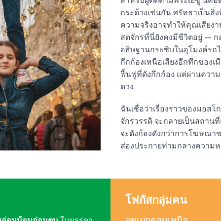
สำหรับผู้ติดตามพระเยซู นี่คือด
กระด้างเช่นกัน ศรัทธาเป็นสิ่ง
ความจริงอาจทำให้คุณเสียงา
สตจักรที่นี่ยังคงมีชีวิตอยู่ —
อธิษฐานกระซิบในอุโมงค์รถไฟ
กึกก้องเหนือเสียงอึกทึกของเม
ฟื้นฟูที่ดังกึกก้อง แต่ผ่านค
ดวง.
ฉันเชื่อว่าเรื่องราวของมอสโก
จักรวรรดิ จะกลายเป็นสถานที่แห
จะดังก้องดังกว่าการโฆษณาชว
ส่องประกายท่ามกลางความห
โฟกัสกลุ่มคน
อุซเบกตอนเหนือ
มอ่อนน้อมถ่อมตน
ในบรรดา