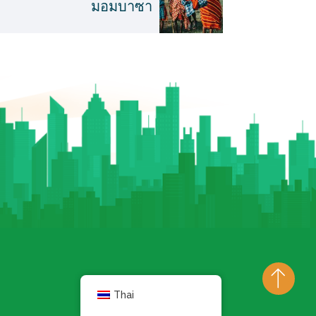
มอมบาซา
Thai