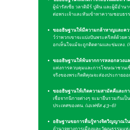
ผู้นำรัสเซีย วลาดิมีร์ ปูติน และผู้มี
ต่อพระเจ้าและหันเข้าหาความชอบธร
ขออธิษฐานให้มีความกล้าหาญและค
ว์ว่าพวกเขาจะแบ่งปันพระคริสต์ด้ว
อกเห็นใจแม้จะถูกติดตามและข่มเหง.
(
ขออธิษฐานให้พ้นจากการหลอกลวงแล
แห่งการควบคุมและการโฆษณาชวนเชื
จริงของพระกิตติคุณจะส่องประกายออ
ขออธิษฐานให้เกิดความสามัคคีและการ
เชื่อจากนิกายต่างๆ จะมายืนรวมกันเป็นห
ประเทศของตน.
(เอเฟซัส 4:3–6)
อธิษฐานขอการตื่นรู้ทางจิตวิญญาณ
อำนาจทางการเมืองและวัฒนธรรมแห่งนี้