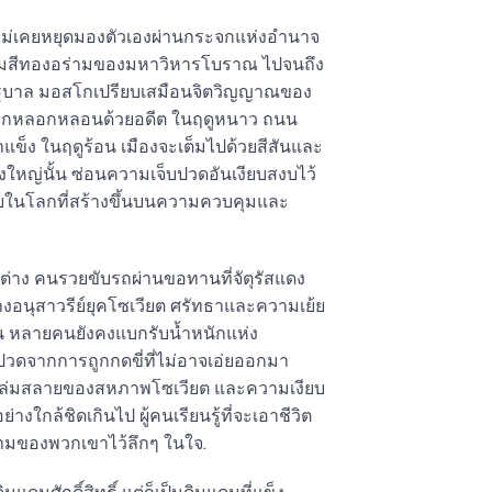
ี่ไม่เคยหยุดมองตัวเองผ่านกระจกแห่งอำนาจ
โดมสีทองอร่ามของมหาวิหารโบราณ ไปจนถึง
ัฐบาล มอสโกเปรียบเสมือนจิตวิญญาณของ
ละถูกหลอกหลอนด้วยอดีต ในฤดูหนาว ถนน
ข็ง ในฤดูร้อน เมืองจะเต็มไปด้วยสีสันและ
ใหญ่นั้น ซ่อนความเจ็บปวดอันเงียบสงบไว้
ในโลกที่สร้างขึ้นบนความควบคุมและ
่าง คนรวยขับรถผ่านขอทานที่จัตุรัสแดง
างอนุสาวรีย์ยุคโซเวียต ศรัทธาและความเย้ย
น หลายคนยังคงแบกรับน้ำหนักแห่ง
ปวดจากการถูกกดขี่ที่ไม่อาจเอ่ยออกมา
การล่มสลายของสหภาพโซเวียต และความเงียบ
างใกล้ชิดเกินไป ผู้คนเรียนรู้ที่จะเอาชีวิต
ำถามของพวกเขาไว้ลึกๆ ในใจ.