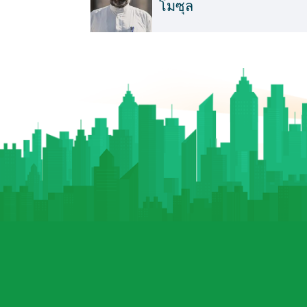
โมซุล