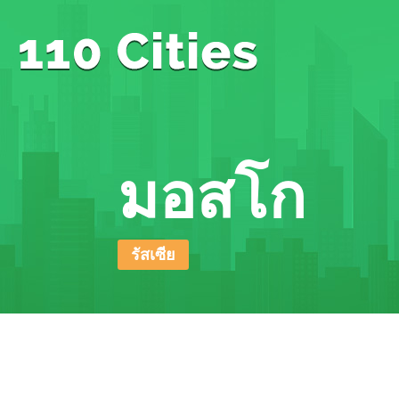
มอสโก
รัสเซีย