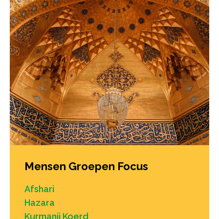
Mensen Groepen Focus
Afshari
Hazara
Kurmanji Koerd