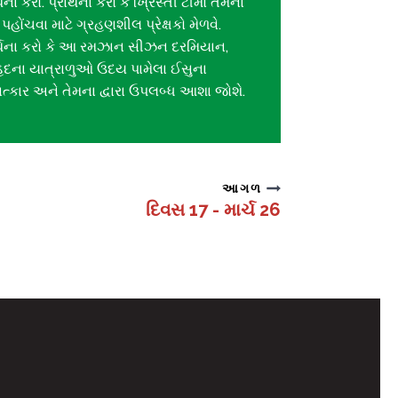
્થના કરો. પ્રાર્થના કરો કે ખ્રિસ્તી ટીમો તેમના
 પહોંચવા માટે ગ્રહણશીલ પ્રેક્ષકો મેળવે.
ાર્થના કરો કે આ રમઝાન સીઝન દરમિયાન,
દના યાત્રાળુઓ ઉદય પામેલા ઈસુના
ષાત્કાર અને તેમના દ્વારા ઉપલબ્ધ આશા જોશે.
આગળ
દિવસ 17 - માર્ચ 26