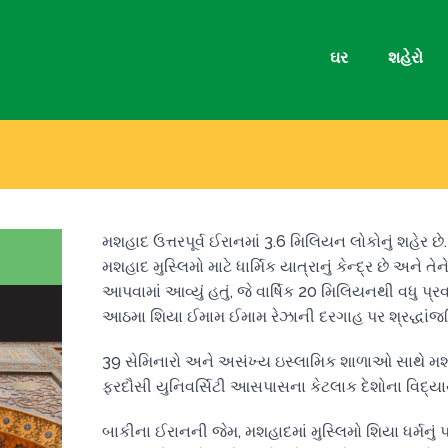
ઘર
શહેરો
મશહાદ ઉત્તરપૂર્વ ઈરાનમાં 3.6 મિલિયન લોકોનું શહેર છે
મશહાદ મુસ્લિમો માટે ધાર્મિક યાત્રાનું કેન્દ્ર છે અને
આપવામાં આવ્યું હતું, જે વાર્ષિક 20 મિલિયનથી વધુ પ
આઠમા શિયા ઈમામ ઈમામ રેઝાની દરગાહ પર શ્રદ્ધાંજ
39 સેમિનારો અને અસંખ્ય ઇસ્લામિક શાળાઓ સાથે મશહાદ 
ફરદૌસી યુનિવર્સિટી આસપાસના કેટલાક દેશોના વિદ્યાર્
બાકીના ઈરાનની જેમ, મશહાદમાં મુસ્લિમો શિયા ધર્મનુ