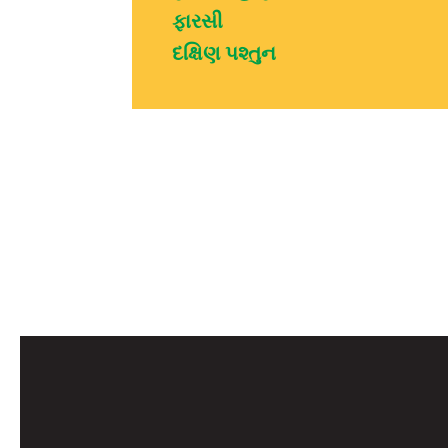
ફારસી
દક્ષિણ પશ્તુન