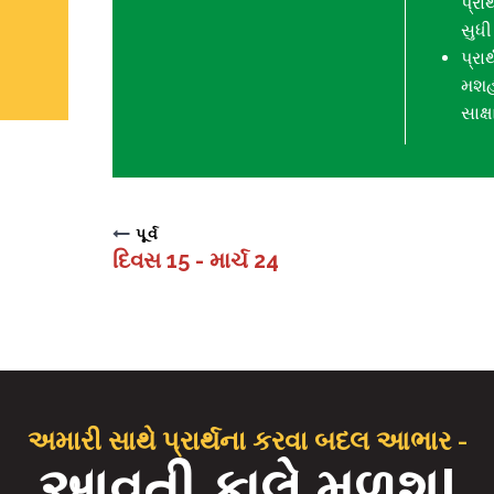
પ્રાર
સુધી
પ્ર
મશહ
સાક્
પૂર્વ
દિવસ 15 - માર્ચ 24
અમારી સાથે પ્રાર્થના કરવા બદલ આભાર -
આવતી કાલે મળશુ!