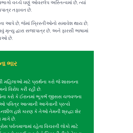
ાગો વચ્ચે ઘણું ઓવરલેપ અસ્તિત્વમાં છે, ત્યાં
ધપાત્ર તફાવત છે.
તા આપે છે, જેમાં ખ્રિસ્તીઓનો સમાવેશ થાય છે,
 મૃત્યુ દ્વારા સજાપાત્ર છે, અને ફારસી ભાષામાં
ાઓ છે.
થના ભાર
ી મહિલાઓ માટે પ્રાર્થના કરો જે શાસનના
નો વિરોધ કરી રહી છે.
ર્થના કરો કે ઈરાનમાં ભૂગર્ભ જીસસ ચળવળના
ઓ પવિત્ર આત્માની આગેવાની પ્રત્યે
દનશીલ હશે કારણ કે તેઓ તેમની શ્રદ્ધા શેર
 માગે છે.
રોસ પર્વતમાળામાં રહેતા વિચરતી લોકો માટે