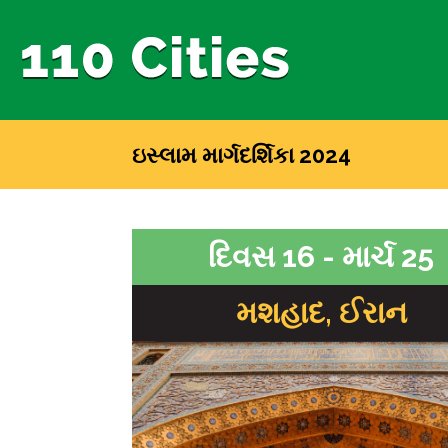
ઇસ્લામ માર્ગદર્શિકા 2024
દિવસ 16 - માર્ચ 25
મશહાદ, ઈરાન