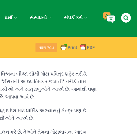
ધર્મો
સંસાધનો
સંપર્ક કરો
પાછા જાવ
. વિશ્વના બીજા સૌથી મોટા પવિત્ર શહેર તરીકે,
 તેને "ઈરાનની આધ્યાત્મિક રાજધાની" તરીકે નામ
્રવાસીઓ અને યાત્રાળુઓને આકર્ષે છે. આમાંથી ઘણા
લિ આપવા આવે છે.
દેશ માટે ધાર્મિક અભ્યાસનું કેન્દ્ર પણ છે.
થીઓને આકર્ષે છે.
ં પાલન કરે છે, તેઓને તેમના મોટાભાગના આરબ