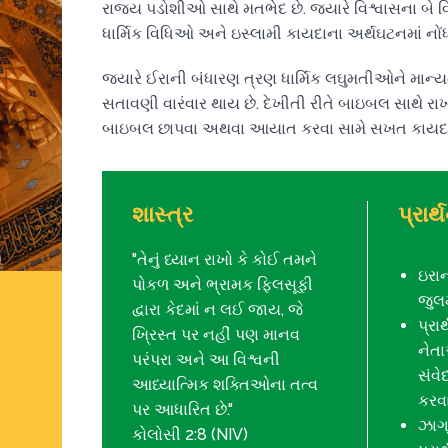
રાજ્ય પડોશીઓ સાથે મતભેદ છે. જ્યારે વિશ્વાસના બે વિભ
ધાર્મિક વિધિઓ અને ઇસ્લામી કાયદાના અર્થઘટનમાં નોં
જ્યારે ઈરાની બંધારણ ત્રણ ધાર્મિક લઘુમતીઓને માન્ય
સતાવણી વારંવાર થાય છે. દેખીતી રીતે બાઇબલ સાથે રાખવું
બાઇબલ છાપવા અથવા આયાત કરવા સામે સખત કાયદ
શાસ્ત્ર
પ્રાર્
"તેનું ધ્યાન રાખો કે કોઈ તમને
ઇરાન
પોકળ અને ભ્રામક ફિલસૂફી
જુલમ
દ્વારા કેદમાં ન લઈ જાય, જે
પ્રા
ખ્રિસ્ત પર નહીં પણ માનવ
નેતા
પરંપરા અને આ વિશ્વની
સંવે
આધ્યાત્મિક શક્તિઓના તત્વ
કરવા
પર આધારિત છે."
ઝાગ્
કોલોસી 2:8 (NIV)