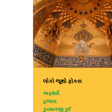
લોકો જૂથો ફોકસ
અફશરી
હજારા
કુરમાનજી કુર્દ