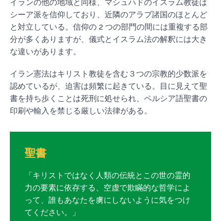
イランの他の地域と同様、マシュハドのイスラム教徒は
シーア派を信仰しており、近隣のアラブ諸国のほとんど
と対立している。信仰の 2 つの部門の間には重複する部
分が多くありますが、儀式とイスラム法の解釈には大き
な違いがあります。
イラン憲法はキリスト教徒を含む３つの宗教的少数派を
認めているが、迫害は頻繁に起きている。目に見えて聖
書を持ち歩くことは死刑に処せられ、ペルシア語聖書の
印刷や輸入を禁じる厳しい法律がある。
聖書
「キリストではなく人類の伝統とこの世の霊的
力の要素に依存する、空虚で欺瞞的な哲学によ
って、誰もあなたを虜にしないように気をつけ
てください。」