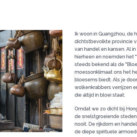
Ik woon in Guangzhou, de 
dichtstbevolkte provincie 
van handel en kansen. Al 
hierheen en noemden het "
steeds bekend als de "Blo
moessonklimaat ons het he
bloesems biedt. Als je door
wolkenkrabbers verrijzen e
die altijd in bloei staat.
Omdat we zo dicht bij Hon
de snelstgroeiende steden 
nooit. De rijkdom en hande
de diepe spirituele armoed