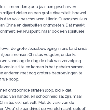
lex – meer dan 4000 jaar aan geschreven
miljard zielen en een grote diversiteit, hoewel
als één volk beschouwen. Hier in Guangzhou kun
van China en daarbuiten ontmoeten. Dat maakt
commercieel kruispunt, maar ook een spirituele
 over de grote Jezusbeweging in ons land sinds
iljoen mensen Christus volgden, ondanks
n we vandaag de dag de druk van vervolging.
 leven in stilte en komen in het geheim samen,
 en anderen met nog grotere beproevingen te
n we hoop.
emen omzoomde straten loop, bid ik dat
stad van handel en schoonheid zal zijn, maar
hristus elk hart vult. Met de visie van de
Eén Weg" die aandringt op wereldmacht, geloof