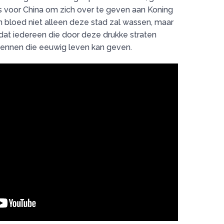
is voor China om zich over te geven aan Koning
jn bloed niet alleen deze stad zal wassen, maar
 dat iedereen die door deze drukke straten
 kennen die eeuwig leven kan geven.