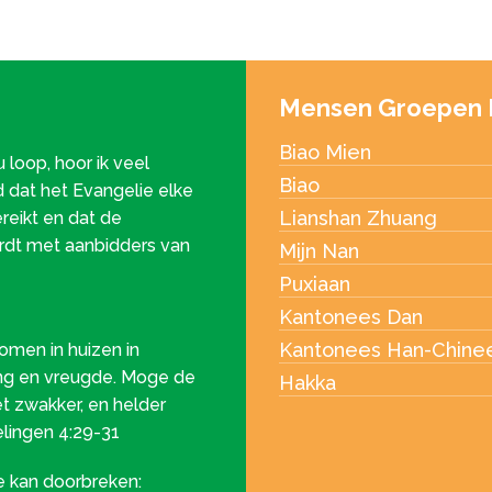
Mensen Groepen 
Biao Mien
 loop, hoor ik veel
Biao
d dat het Evangelie elke
Lianshan Zhuang
reikt en dat de
rdt met aanbidders van
Mijn Nan
Puxiaan
Kantonees Dan
Kantonees Han-Chine
komen in huizen in
ng en vreugde. Moge de
Hakka
et zwakker, en helder
elingen 4:29-31
e kan doorbreken: