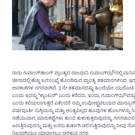
ನಾನು ಗುವಾಂಗ್‌ಡಾಂಗ್ ಪ್ರಾಂತ್ಯದ ರಾಜಧಾನಿ ಗುವಾಂಗ್‌ಝೌನಲ್ಲಿ ವಾಸಿಸುತ್
ಚೀನಾದಲ್ಲಿ ಹೆಚ್ಚು ಜನಸಂಖ್ಯೆ ಹೊಂದಿರುವ ಪ್ರಾಂತ್ಯ. ಶತಮಾನಗಳಿಂದ, ಇದು
ಅವಕಾಶಗಳ ನಗರವಾಗಿದೆ. 3 ನೇ ಶತಮಾನದಷ್ಟು ಹಿಂದೆಯೇ, ಯುರೋಪಿಯನ್
ಬಂದು ಇದನ್ನು "ಕ್ಯಾಂಟನ್" ಎಂದು ಕರೆದರು. ಇಂದು, ಗುವಾಂಗ್‌ಝೌವನ್
ಎಂದು ಕರೆಯಲಾಗುತ್ತದೆ ಏಕೆಂದರೆ ನಮ್ಮ ಉಪೋಷ್ಣವಲಯದ ಮಾನ್ಸೂ
ವರ್ಷಪೂರ್ತಿ ಸುಗ್ಗಿಯನ್ನು ಮತ್ತು ಅಂತ್ಯವಿಲ್ಲದ ಹೂವುಗಳ ಹೊಲಗಳನ್ನು ನೀಡ
ನಡೆಯುವಾಗ, ಮಾರುಕಟ್ಟೆಗಳು ತುಂಬಿ ತುಳುಕುತ್ತಿರುವುದನ್ನು, ಗಗನಚುಂಬಿ
ಏರುತ್ತಿರುವುದನ್ನು ಮತ್ತು ಜನರು ತುರ್ತಾಗಿ ಚಲಿಸುತ್ತಿರುವುದನ್ನು ನೀವು ನೋ
ನಿಜವಾಗಿಯೂ ಯಾವಾಗಲೂ ಅರಳುವ ನಗರ.