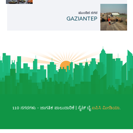
ಮುಂದಿನ ನಗರ
GAZIANTEP
110 ನಗರಗಳು - ಜಾಗತಿಕ ಪಾಲುದಾರಿಕೆ | ಸೈಟ್ ಬೈ
ಐಪಿಸಿ ಮೀಡಿಯಾ
.