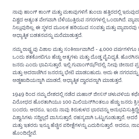
ನಾವು ಹಾಂಗ್ ಕಾಂಗ್ ಮತ್ತು ಮಕಾವುಗಳಿಗೆ ತುಂಬಾ ಹತ್ತಿರದಲ್ಲಿ ಇರುವ
ವಿಶ್ವದ ಅತ್ಯಂತ ವೇಗವಾಗಿ ಬೆಳೆಯುತ್ತಿರುವ ನಗರಗಳಲ್ಲಿ ಒಂದಾಗಿದೆ. ವ್ಯಾ
ನಿಲ್ಲುವುದಿಲ್ಲ. ಈ ಸ್ಥಳದ ಮೂಲಕ ಹರಿಯುವ ಸಂಪತ್ತು ಮತ್ತು ವ್ಯಾಪ
ಆಧ್ಯಾತ್ಮಿಕ ಬಡತನವನ್ನು ಮರೆಮಾಡುತ್ತದೆ.
ನಮ್ಮ ರಾಷ್ಟ್ರವು ವಿಶಾಲ ಮತ್ತು ಸಂಕೀರ್ಣವಾಗಿದೆ - 4,000 ವರ್ಷಗಳಿಗೂ 
ಒಂದು ಶತಕೋಟಿಗೂ ಹೆಚ್ಚು ಆತ್ಮಗಳು ಮತ್ತು ದೊಡ್ಡ ವೈವಿಧ್ಯತೆ, ಹೊರಗಿನ
ಜನರು ಎಂದು ಭಾವಿಸುತ್ತಾರೆ. ಇಲ್ಲಿ ಗುವಾಂಗ್‌ಝೌದಲ್ಲಿ, ನೀವು ಚೀನಾ
ಮತ್ತು ಅದರಾಚೆಗಿನ ಜನರನ್ನು ಭೇಟಿ ಮಾಡಬಹುದು. ಅದು ಈ ನಗರವನ್ನು 
ಅಡ್ಡಹಾದಿಯನ್ನಾಗಿ ಮಾಡದೆ, ಆಧ್ಯಾತ್ಮಿಕ ದ್ವಾರವನ್ನಾಗಿ ಮಾಡುತ್ತದೆ.
1949 ರಿಂದ ನಮ್ಮ ದೇಶದಲ್ಲಿ ನಡೆದ ಮಹಾನ್ ಜೀಸಸ್ ಚಳುವಳಿಯ ಕಥೆಗಳನ್
ವಿರೋಧದ ಹೊರತಾಗಿಯೂ 100 ಮಿಲಿಯನ್‌ಗಿಂತಲೂ ಹೆಚ್ಚು ಜನರು ಕ್ರಿಸ್
ಬಂದರು. ಆದರೂ, ಇಂದು ನಾವು ಕಿರುಕುಳದ ಭಾರವನ್ನು ಅನುಭವಿಸುತ್ತಿದ್ದೇವ
ವಿಶ್ವಾಸಿಗಳು ಸದ್ದಿಲ್ಲದೆ ವಾಸಿಸುತ್ತಾರೆ, ರಹಸ್ಯವಾಗಿ ಒಟ್ಟುಗೂಡುತ್ತಾರೆ, ಆ
ಮತ್ತು ಇತರರು ಇನ್ನೂ ಹೆಚ್ಚಿನ ಪರೀಕ್ಷೆಗಳನ್ನು ಎದುರಿಸುತ್ತಾರೆ. ಆದರೂ, 
ಹೊಂದಿದ್ದೇವೆ.