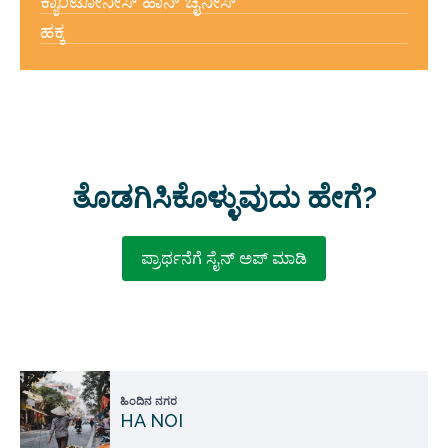
ಕ್ಯಾಂಟೋನೀಸ್ ಹಾನ್ ಚೈನೀಸ್
ಹಕ್ಕ
ತೊಡಗಿಸಿಕೊಳ್ಳುವುದು ಹೇಗೆ?
ಪ್ರಾರ್ಥನೆಗೆ ಸೈನ್ ಅಪ್ ಮಾಡಿ
ಹಿಂದಿನ ನಗರ
HA NOI