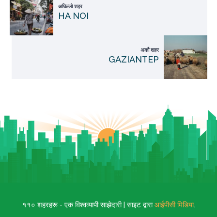
अघिल्लो शहर
HA NOI
अर्को शहर
GAZIANTEP
११० शहरहरू - एक विश्वव्यापी साझेदारी | साइट द्वारा
आईपीसी मिडिया
.