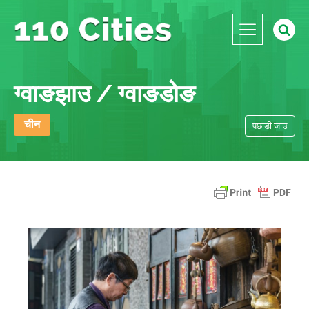
ग्वाङझाउ / ग्वाङडोङ
चीन
पछाडी जाउ