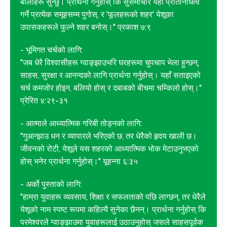
बोलीहरू सुन्छु। प्रार्थना गर्नुहोस् कि सुसमाचार यहाँ प्रतिनिधित्व
गर्ने प्रत्येक समूहसम्म पुगोस्, र 'फूलहरूको शहर' येशूका
उपासकहरूले फुल्ने शहर बनोस्।" प्रकाश ७:९
- भूमिगत चर्चको लागि:
"जब धेरै विश्वासीहरू ग्वाङ्झाउभरि घरहरूमा चुपचाप भेला हुन्छन्,
साहस, सुरक्षा र आनन्दको लागि प्रार्थना गर्नुहोस्। यहाँ सताइएको
चर्च कमजोर होइन, बलियो होस् र दबाबको बीचमा चम्किलो होस्।"
प्रेरित ४:२९-३१
- आत्माले आध्यात्मिक गरिबी तोड्नको लागि:
"गुआन्झाउ धन र व्यापारले भरिएको छ, तर धेरैको हृदय खाली छ।
जीवनको रोटी, येशूले यस शहरको आध्यात्मिक भोक मेटाउनुभएको
होस् भनेर प्रार्थना गर्नुहोस्।" यूहन्ना ६:३५
- अर्को पुस्ताको लागि:
"हाम्रा युवाहरू व्यवसाय, शिक्षा र सफलताको पछि लाग्छन्, तर धेरैले
येशूको नाम स्पष्ट रूपमा कहिल्यै सुनेका छैनन्। प्रार्थना गर्नुहोस् कि
परमेश्वरले ग्वाङ्झाउमा युवाहरूलाई उठाउनुहोस् जसले साहसपूर्वक