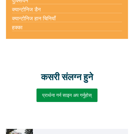
पुक्सियन
क्यान्टोनिज डैन
क्यान्टोनिज हान चिनियाँ
हक्का
कसरी संलग्न हुने
प्रार्थना गर्न साइन अप गर्नुहोस्