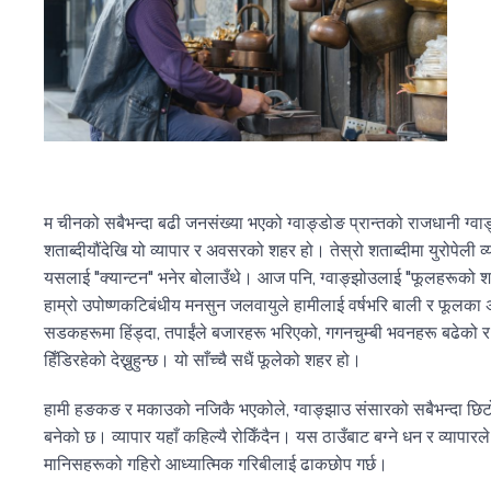
म चीनको सबैभन्दा बढी जनसंख्या भएको ग्वाङ्डोङ प्रान्तको राजधानी ग्वा
शताब्दीयौंदेखि यो व्यापार र अवसरको शहर हो। तेस्रो शताब्दीमा युरोपेली व
यसलाई "क्यान्टन" भनेर बोलाउँथे। आज पनि, ग्वाङ्झोउलाई "फूलहरूको श
हाम्रो उपोष्णकटिबंधीय मनसुन जलवायुले हामीलाई वर्षभरि बाली र फूलका 
सडकहरूमा हिंड्दा, तपाईंले बजारहरू भरिएको, गगनचुम्बी भवनहरू बढेको 
हिँडिरहेको देख्नुहुन्छ। यो साँच्चै सधैं फूलेको शहर हो।
हामी हङकङ र मकाउको नजिकै भएकोले, ग्वाङ्झाउ संसारको सबैभन्दा छिटो
बनेको छ। व्यापार यहाँ कहिल्यै रोकिँदैन। यस ठाउँबाट बग्ने धन र व्यापारले
मानिसहरूको गहिरो आध्यात्मिक गरिबीलाई ढाकछोप गर्छ।