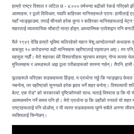
हाम्रो राष्ट्र विशाल र जटिल छ - ४,००० वर्षभन्दा बढीको रेकर्ड गरिएको इ
आत्माहरू, र ठूलो विविधता, यद्यपि बाहिरका मानिसहरूले प्रायः हामीलाई एउ
यहाँ ग्वाङ्झाउमा, तपाईं चीनको हरेक कुना र बाहिरका मानिसहरूलाई भेट्न 
शहरलाई व्यावसायिक चौबाटो मात्र होइन, आध्यात्मिक प्रवेशद्वार पनि बना
मैले १९४९ देखि हाम्रो भूमिमा चलिरहेको महान येशू आन्दोलनको कथाहरू
बाबजुद १० करोडभन्दा बढी मानिसहरू ख्रीष्टलाई पछ्याउन आए। तर पन
महसुस गर्छौं। मेरो शहरका धेरै विश्वासीहरू चुपचाप बस्छन्, गोप्य रूपमा भेल
मुस्लिमहरू र अरूहरूले अझ ठूला परीक्षाहरूको सामना गर्छन्। तैपनि, हामी
फूलहरूले भरिएका सडकहरूमा हिंड्दा, म प्रार्थना गर्छु कि ग्वाङ्झाउ केवल 
नबनोस्, तर ख्रीष्टको सुगन्धले हरेक हृदय भर्ने शहर बनोस्। विश्वव्यापी श
बेल्ट, एक रोड" को सरकारको दृष्टिकोणको साथ, मलाई विश्वास छ कि यो च
आत्मसमर्पण गर्ने समय पनि हो। मेरो प्रार्थना छ कि उहाँको रगतले यो शहर म
राष्ट्रहरूलाई पनि धोओस्, र यी व्यस्त सडकहरूमा घुम्ने सबैले अनन्त जीव
व्यक्तिलाई चिन्नेछन्।