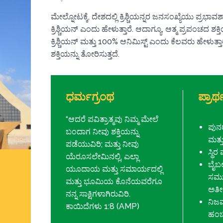
ಮೇಲ್ನೋಟಕ್ಕೆ, ದೇಶದಲ್ಲಿ ಕ್ರಿಶ್ಚಿಯನ್ನರ ಜನಸಂಖ್ಯೆಯು ಪ್ರ
ಕ್ರಿಶ್ಚಿಯನ್ ಎಂದು ಹೇಳುತ್ತಾರೆ. ಆದಾಗ್ಯೂ, ಆತ್ಮ ಪ್ರಪಂಚದ ಶಕ್ತ
ಕ್ರಿಶ್ಚಿಯನ್ ಮತ್ತು 100% ಆನಿಮಿಸ್ಟ್ ಎಂದು ಕೆಲವರು ಹೇಳುತ್
ಶಕ್ತಿಯನ್ನು ತೋರಿಸುತ್ತದೆ.
ಧರ್ಮಗ್ರಂಥ
ಪ್ರಾರ್
“ಆದರೆ ಪವಿತ್ರಾತ್ಮವು ನಿಮ್ಮ ಮೇಲೆ
ಪುನರ
ಬಂದಾಗ ನೀವು ಶಕ್ತಿಯನ್ನು
ಮತ್ತ
ಪಡೆಯುವಿರಿ; ಮತ್ತು ನೀವು
ಸ್ಥಿರ
ಯೆರೂಸಲೇಮಿನಲ್ಲಿ, ಎಲ್ಲಾ
ಬೈಬಲ
ಯೂದಾಯ ಮತ್ತು ಸಮಾರ್ಯದಲ್ಲಿ
ಸಮು
ಮತ್ತು ಭೂಮಿಯ ಕೊನೆಯವರೆಗೂ
ಅತೀಂ
ನನ್ನ ಸಾಕ್ಷಿಗಳಾಗಿರುವಿರಿ.
ನಿಜವ
ಕಾಯಿದೆಗಳು 1:8 (AMP)
ಹಂಚಿ