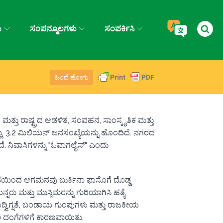
ು
ಸಂಪನ್ಮೂಲಗಳು
ಸಂಪರ್ಕಿಸಿ
ಹಿಂದೆ ಹೋಗು
್ತು ರಾಷ್ಟ್ರದ ಆಡಳಿತ, ಸಂವಹನ, ಸಾಂಸ್ಕೃತಿಕ ಮತ್ತು
್ದು, 3.2 ಮಿಲಿಯನ್ ಜನಸಂಖ್ಯೆಯನ್ನು ಹೊಂದಿದೆ. ನಗರದ
ತದೆ. ನಿವಾಸಿಗಳನ್ನು "ಓವಾಗಲೈಸ್" ಎಂದು
ೆಡೆಯಿಂದ ಆಗಮನವು ಬುರ್ಕಿನಾ ಫಾಸೊಗೆ ದೊಡ್ಡ
ಿಯನ್ನರು ಮತ್ತು ಮುಸ್ಲಿಮರನ್ನು ಗುರಿಯಾಗಿಸಿ ಹತ್ಯೆ
ಉದ್ವಿಗ್ನತೆ, ಬಂಡಾಯ ಗುಂಪುಗಳು ಮತ್ತು ರಾಜಕೀಯ
ರಿ ದಂಗೆಗಳಿಗೆ ಕಾರಣವಾಯಿತು.