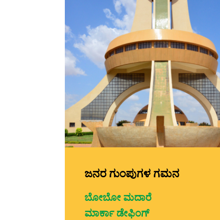
ಜನರ ಗುಂಪುಗಳ ಗಮನ
ಬೋಬೋ ಮದಾರೆ
ಮಾರ್ಕಾ ಡೇಫಿಂಗ್