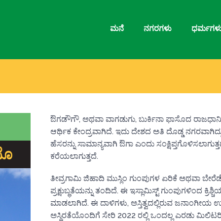
ಮನೆ
ನಗರಗಳು
ಧರ್ಮಗಳ
ಔಗಡೌಗೌ, ಅಥವಾ ವಾಗಡುಗು, ಬುರ್ಕಿನಾ ಫಾಸೊದ ರಾಜಧಾನಿ ಮತ
ಆರ್ಥಿಕ ಕೇಂದ್ರವಾಗಿದೆ. ಇದು ದೇಶದ ಅತಿ ದೊಡ್ಡ ನಗರವಾಗಿದ
ಹೆಸರನ್ನು ಸಾಮಾನ್ಯವಾಗಿ ಔಗಾ ಎಂದು ಸಂಕ್ಷಿಪ್ತಗೊಳಿಸಲಾಗುತ್
ಸೊ
ಕರೆಯಲಾಗುತ್ತದೆ.
ತೀವ್ರಗಾಮಿ ಜಿಹಾದಿ ಮುಸ್ಲಿಂ ಗುಂಪುಗಳ ಏರಿಕೆ ಅಥವಾ ಬೇರ
ಪ್ರಕ್ಷುಬ್ಧತೆಯನ್ನು ತಂದಿದೆ. ಈ ಇಸ್ಲಾಮಿಸ್ಟ್ ಗುಂಪುಗಳಿಂದ ಕ್ರಿಶ್ಚ
ಮಾಡಲಾಗಿದೆ. ಈ ದಾಳಿಗಳು, ಅಸ್ತಿತ್ವದಲ್ಲಿರುವ ಜನಾಂಗೀಯ 
ಅಸ್ಥಿರತೆಯೊಂದಿಗೆ ಸೇರಿ 2022 ರಲ್ಲಿ ಒಂದಲ್ಲ ಎರಡು ಮಿಲಿಟ