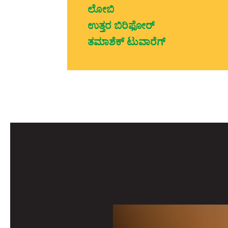
ಲೋಬಿ
ಉತ್ತರ ಬಿರಿಫೋರ್
ತಮಾಶೆಕ್ ಟುವಾರೆಗ್