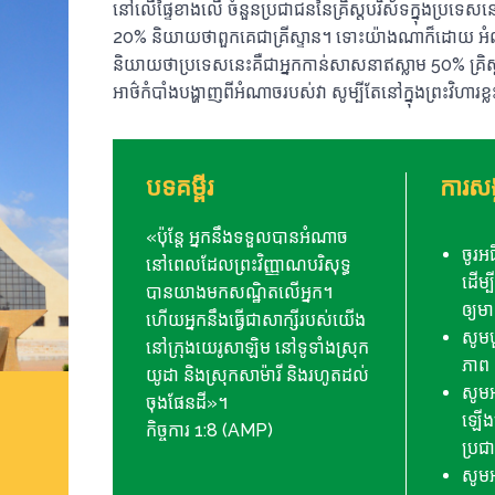
នៅលើផ្ទៃខាងលើ ចំនួនប្រជាជននៃគ្រិស្តបរិស័ទក្នុងប្រទ
20% និយាយថាពួកគេជាគ្រីស្ទាន។ ទោះយ៉ាងណាក៏ដោយ អំណាចន
និយាយ​ថា​ប្រទេស​នេះ​គឺ​ជា​អ្នក​កាន់​សាសនា​ឥស្លាម 50% គ
អាថ៌កំបាំងបង្ហាញពីអំណាចរបស់វា សូម្បីតែនៅក្នុងព្រះវិហារ
បទគម្ពីរ
ការសង្
«ប៉ុន្តែ អ្នកនឹងទទួលបានអំណាច
ចូរ​អ
នៅពេលដែលព្រះវិញ្ញាណបរិសុទ្ធ
ដើម្
បានយាងមកសណ្ឋិតលើអ្នក។
ឲ្យ​
ហើយ​អ្នក​នឹង​ធ្វើ​ជា​សាក្សី​របស់​យើង​
សូម​ប
នៅ​ក្រុង​យេរូសាឡិម នៅ​ទូទាំង​ស្រុក​
ភាព 
យូដា និង​ស្រុក​សាម៉ារី និង​រហូត​ដល់​
សូមអ
ចុង​ផែនដី»។
ឡើងន
កិច្ចការ 1:8 (AMP)
ប្រជ
សូមអ