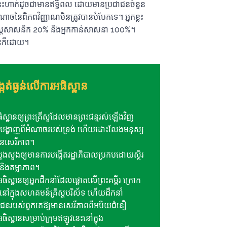
េសនេះហាក់ដូចជាមានឥទ្ធិពល ដោយមានប្រជាជនចំនួន
ៃពិភពវិញ្ញាណមិនត្រូវបានបំបែកទេ។ អ្នក​ខ្លះ​
្រិស្តសាសនិក 20% និង​អ្នក​កាន់​សាសនា 100%។
ខ្លះក៏ដោយ។
កត់ធ្ងន់លើការអធិស្ឋាន
ធិស្ឋាន​ឲ្យ​ព្រះគ្រីស្ទ​ដែល​មាន​ព្រះជន្ម​រស់​ឡើង​វិញ
បី​បង្ហាញ​ពី​អំណាច​របស់​ទ្រង់ ហើយ​ដោះលែង​មនុស្ស​
មាន​សេរីភាព។
ួងសួង​ឲ្យ​មាន​ការ​បង្កើត​រដ្ឋាភិបាល​ប្រកប​ដោយ​ស្ថិរ
និង​តម្លាភាព។
ធិស្ឋានឲ្យអ្នកដឹកនាំដែលផ្តោតលើព្រះគម្ពីរ ក្រោក
ៅក្នុងសហគមន៍គ្រិស្តបរិស័ទ ហើយដឹកនាំ
ាជនរបស់ពួកគេឱ្យមានសេរីភាពពីអបិយជំនឿ
ធិស្ឋានសម្រាប់ក្រុមឥឡូវនេះនៅក្នុង