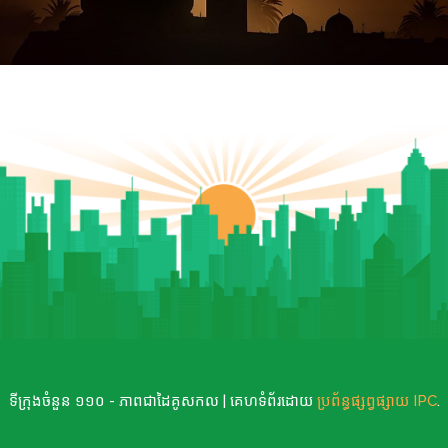
ទីក្រុងចំនួន ១១០ - ភាពជាដៃគូសកល | គេហទំព័រដោយ
ប្រព័ន្ធផ្សព្វផ្សាយ IPC
.