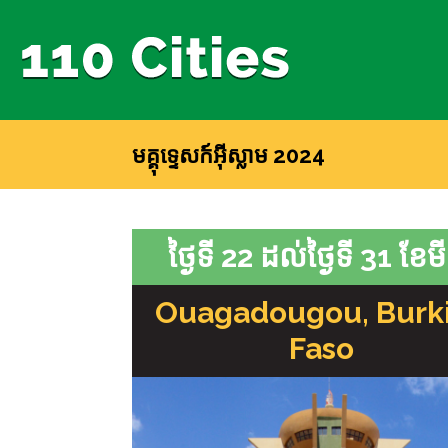
មគ្គុទ្ទេសក៍អ៊ីស្លាម 2024
ថ្ងៃទី 22 ដល់ថ្ងៃទី 31 ខែម
Ouagadougou, Burk
Faso