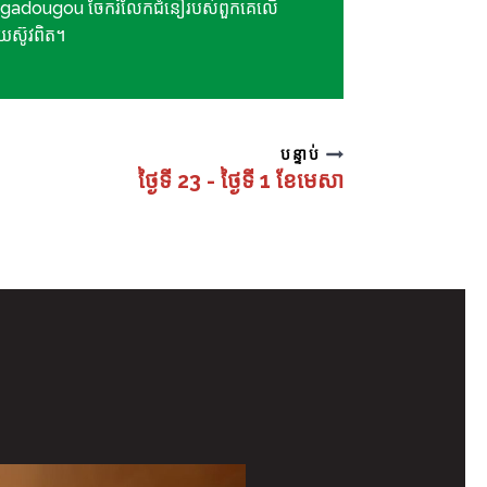
gadougou ចែករំលែកជំនឿរបស់ពួកគេលើ
យេស៊ូវពិត។
បន្ទាប់
ថ្ងៃទី 23 - ថ្ងៃទី 1 ខែមេសា