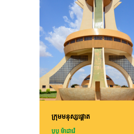
ក្រុមមនុស្សផ្តោត
បូបូ ម៉ាដារ៉េ