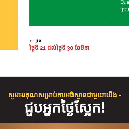
Oua
ព្រះ
មុន
ថ្ងៃទី 21 ដល់ថ្ងៃទី 30 ខែមីនា
សូមអរគុណសម្រាប់ការអធិស្ឋានជាមួយយើង -
ជួប​អ្នក​ថ្ងៃស្អែក!