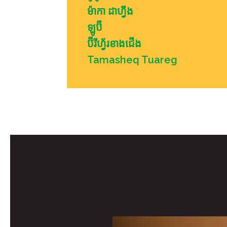
ម៉ាកា ដាហ្វីង
ឡូប៊ី
ប៊ីរីហ្វ័រខាងជើង
Tamasheq Tuareg