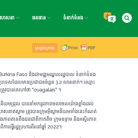
សាសនា
ធនធាន
ទំនាក់ទំនង
ត្រឡប់​ក្រោយ
rkina Faso និងជាមជ្ឈមណ្ឌលរដ្ឋបាល ទំនាក់ទំនង
របស់ប្រទេសដែលមានប្រជាជនចំនួន 3.2 លាននាក់។ ឈ្មោះ​
ស្រុកត្រូវបានគេហៅថា "ouagalais" ។
ាដនិយមជ្រុល បាននាំមកនូវភាពចលាចលយ៉ាងខ្លាំងដល់
ា​ឥស្លាម ត្រូវ​បាន​ក្រុម​អ៊ិស្លាម​និយម​ទាំង​នេះ​កំណត់​
ឹងភាពតានតឹងជនជាតិភាគតិច ក្រុមឧទ្ទាម និងអស្ថិរភាព
រធ្វើរដ្ឋប្រហារពីរនៅឆ្នាំ 2022។