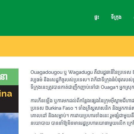
ផ្ទះ
ទីក្រុង
Ouagadougou ឬ Wagadugu គឺជារដ្ឋធានីនៃប្រទេស Bu
ីនា
វប្បធម៌ និងសេដ្ឋកិច្ចរបស់ប្រទេស។ វាក៏ជាទីក្រុងធំបំផុត
ទីក្រុង​នេះ​ត្រូវ​បាន​កាត់​ជា​ញឹក​ញាប់​ទៅ​ជា Ouaga។ អ្នក
ina
ការកើនឡើង ឬការមកដល់ពីកន្លែងផ្សេងនៃក្រុមអ៊ីស្លាមជីហ
ប្រទេស Burkina Faso ។ ទាំង​គ្រិស្តសាសនិក និង​អ្នក​កាន់​សាសន
គោលដៅ និង​សម្លាប់។ ការវាយប្រហារទាំងនេះ រួមផ្សំជាមួយន
នយោបាយ បាននាំឱ្យមិនមានរដ្ឋប្រហារយោធាមួយលើក ក្រៅពីកា