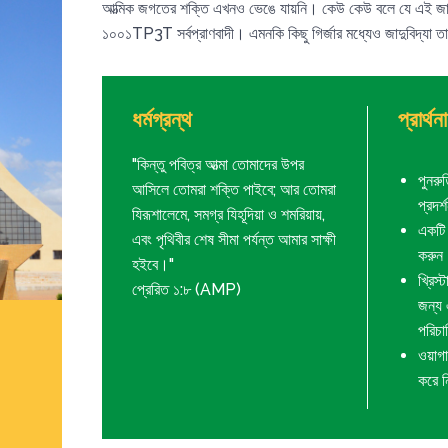
আত্মিক জগতের শক্তি এখনও ভেঙে যায়নি। কেউ কেউ বলে যে এই জ
১০০১TP3T সর্বপ্রাণবাদী। এমনকি কিছু গির্জার মধ্যেও জাদুবিদ্যা তা
ধর্মগ্রন্থ
প্রার্থ
"কিন্তু পবিত্র আত্মা তোমাদের উপর
পুনরুত
আসিলে তোমরা শক্তি পাইবে; আর তোমরা
প্রদর
যিরূশালেমে, সমগ্র যিহূদিয়া ও শমরিয়ায়,
একটি স
এবং পৃথিবীর শেষ সীমা পর্যন্ত আমার সাক্ষী
করুন
হইবে।"
খ্রিস্
প্রেরিত ১:৮ (AMP)
জন্য 
পরিচা
ওয়াগা
করে ন