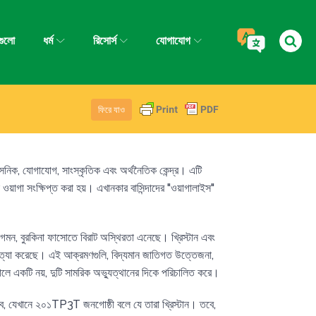
গুলো
ধর্ম
রিসোর্স
যোগাযোগ
ফিরে যাও
াসনিক, যোগাযোগ, সাংস্কৃতিক এবং অর্থনৈতিক কেন্দ্র। এটি
 ওয়াগা সংক্ষিপ্ত করা হয়। এখানকার বাসিন্দাদের "ওয়াগালাইস"
গমন, বুরকিনা ফাসোতে বিরাট অস্থিরতা এনেছে। খ্রিস্টান এবং
 হত্যা করেছে। এই আক্রমণগুলি, বিদ্যমান জাতিগত উত্তেজনা,
ালে একটি নয়, দুটি সামরিক অভ্যুত্থানের দিকে পরিচালিত করে।
হবে, যেখানে ২০১TP3T জনগোষ্ঠী বলে যে তারা খ্রিস্টান। তবে,