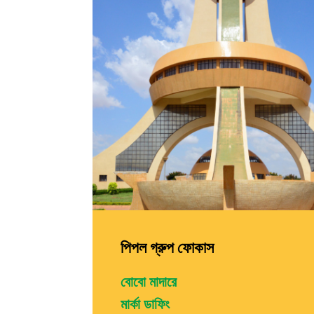
পিপল গ্রুপ ফোকাস
বোবো মাদারে
মার্কা ডাফিং