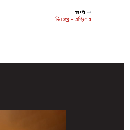
পরবর্তী
দিন 23 - এপ্রিল 1