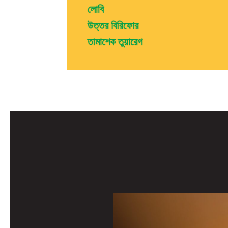
লোবি
উত্তর বিরিফোর
তামাশেক তুয়ারেগ