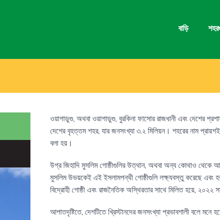
বাড়ি
শহর
ওয়াগাডুগু, অথবা ওয়াগাডুগু, বুরকিনা ফাসোর রাজধানী এবং দেশের প্রশ
দেশের বৃহত্তম শহর, যার জনসংখ্যা ৩.২ মিলিয়ন। শহরের নাম প্রায়শই
বলা হয়।
উগ্র জিহাদি মুসলিম গোষ্ঠীগুলির উত্থান, অথবা অন্য কোথাও থেকে আ
মুসলিম উভয়কেই এই ইসলামপন্থী গোষ্ঠীগুলি লক্ষ্যবস্তু করেছে এবং
বিদ্রোহী গোষ্ঠী এবং রাজনৈতিক অস্থিরতার সাথে মিলিত হয়ে, ২০২২ স
আপাতদৃষ্টিতে, দেশটিতে খ্রিস্টানদের জনসংখ্যা প্রভাবশালী বলে মনে 