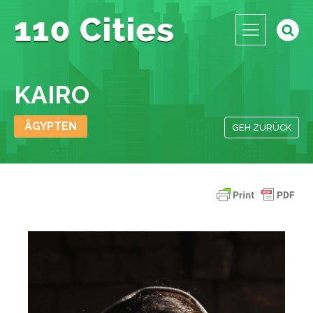
KAIRO
ÄGYPTEN
GEH ZURÜCK