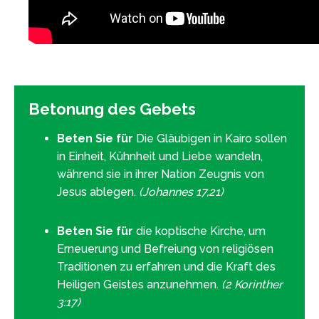
Betonung des Gebets
Beten Sie für
Die Gläubigen in Kairo sollen
in Einheit, Kühnheit und Liebe wandeln,
während sie in ihrer Nation Zeugnis von
Jesus ablegen.
(Johannes 17,21)
Beten Sie für
die koptische Kirche, um
Erneuerung und Befreiung von religiösen
Traditionen zu erfahren und die Kraft des
Heiligen Geistes anzunehmen.
(2 Korinther
3:17)