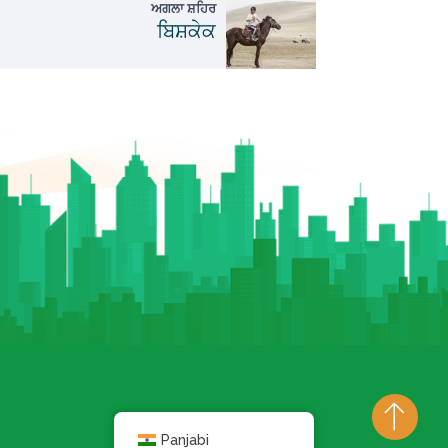
ਅਗਲਾ ਸ਼ਹਿਰ
ਬਿਸ਼ਕੇਕ
Panjabi