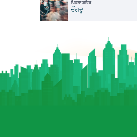
ਪਿਛਲਾ ਸ਼ਹਿਰ
ਚੇਂਗਦੂ