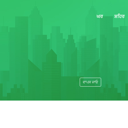
ਘਰ
ਸ਼ਹਿਰ
ਵਾਪਸ ਜਾਓ