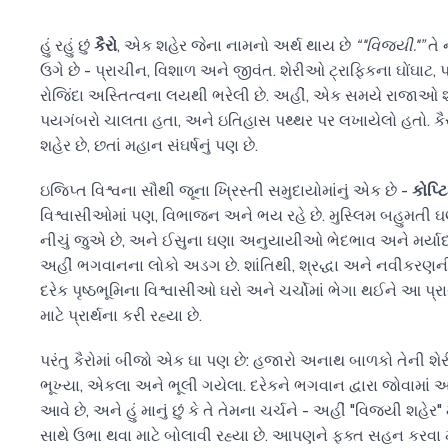
હું રહું છું
કૈરો
, એક શહેર જેના નામનો અર્થ થાય છે
“"વિજયી."”
તે 
ઉગે છે - પ્રાચીન, વિશાળ અને જીવંત. શેરીઓ ટ્રાફિકના ઘોંઘાટ, પ
રોજિંદા અસ્તિત્વના લયથી ભરેલી છે. અહીં, એક સમયે રાજાઓ
પયગંબરો ચાલતા હતા, અને ઇતિહાસ પથ્થર પર લખાયેલો હતો. કૈરો
શહેર છે, છતાં મહાન સંઘર્ષનું પણ છે.
ઇજિપ્ત વિશ્વના સૌથી જૂના ખ્રિસ્તી સમુદાયોમાંનું એક છે -
કોપ્ટ
વિશ્વાસીઓમાં પણ, વિભાજન અને ભય રહે છે. મુસ્લિમ બહુમતી ઘ
નીચું જુએ છે, અને ઈસુના ઘણા અનુયાયીઓ ભેદભાવ અને મર્યાદાન
અહીં ભગવાનના લોકો અડગ છે. શાંતિથી, શ્રદ્ધા અને નવીકરણ
દરેક પૃષ્ઠભૂમિના વિશ્વાસીઓ ઘરો અને ચર્ચોમાં ભેગા થઈને આ પ્રા
માટે પ્રાર્થના કરી રહ્યા છે.
પરંતુ કૈરોમાં બીજો એક ઘા પણ છે: હજારો અનાથ બાળકો તેની શેર
ભૂખ્યા, એકલા અને ભૂલી ગયેલા. દરેકને ભગવાન દ્વારા જોવામાં આવ
આવે છે, અને હું માનું છું કે તે તેમના ચર્ચને - અહીં "વિજયી શહેર
સાથે ઉભા થવા માટે બોલાવી રહ્યા છે. આપણને ફક્ત સહન કરવા માટ