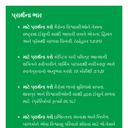
પ્રાર્થના ભાર
માટે પ્રાર્થના કરો
કૈરોના વિશ્વાસીઓને તેમના
રાષ્ટ્રમાં ઈસુની સાક્ષી આપતી વખતે એકતા, હિંમત
અને પ્રેમથી ચાલવા વિનંતી.
(યોહાન ૧૭:૨૧)
માટે પ્રાર્થના કરો
કોપ્ટિક ચર્ચ પવિત્ર આત્માની
શક્તિને સ્વીકારીને, ધાર્મિક પરંપરાથી નવીકરણ અને
સ્વતંત્રતાનો અનુભવ કરશે.
(૨ કોરીંથી ૩:૧૭)
માટે પ્રાર્થના કરો
કૈરોમાં લાખો મુસ્લિમો સપના,
શાસ્ત્ર અને વિશ્વાસીઓની સાક્ષી દ્વારા ઈસુને મળવા
માટે.
(પ્રેરિતોનાં કૃત્યો ૨૬:૧૮)
માટે પ્રાર્થના કરો
ઇજિપ્તના અનાથ અને નિર્બળ
બાળકોને એવા વિશ્વાસુ પરિવારો શોધવા માટે જે તેમને