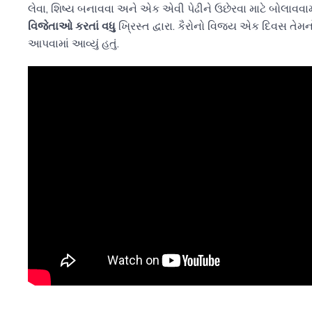
લેવા, શિષ્ય બનાવવા અને એક એવી પેઢીને ઉછેરવા માટે બોલાવવામ
વિજેતાઓ કરતાં વધુ
ખ્રિસ્ત દ્વારા. કૈરોનો વિજય એક દિવસ તેમનો
આપવામાં આવ્યું હતું.