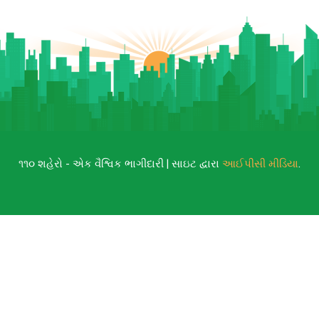
૧૧૦ શહેરો - એક વૈશ્વિક ભાગીદારી | સાઇટ દ્વારા
આઈપીસી મીડિયા
.