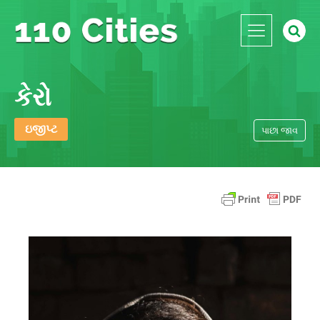
કેરો
ઇજીપ્ટ
પાછા જાવ