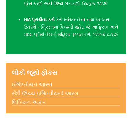
પ્રેમ કરશે અને શિષ્ય બનાવશે.
(યાકૂબ ૧:૨૭)
માટે પ્રાર્થના કરો
કૈરો ખરેખર તેના નામ પર ખરા
ઉતરશે - ખ્રિસ્તમાં વિજયી શહેર, જે આફ્રિકા અને
મધ્ય પૂર્વમાં તેમનો મહિમા પ્રગટાવશે.
(રોમનો ૮:૩૭)
લોકો જૂથો ફોકસ
ઇજિપ્તીયન આરબ
સૈદી (ઉચ્ચ ઇજિપ્તીયન) આરબ
લિબિયન આરબ