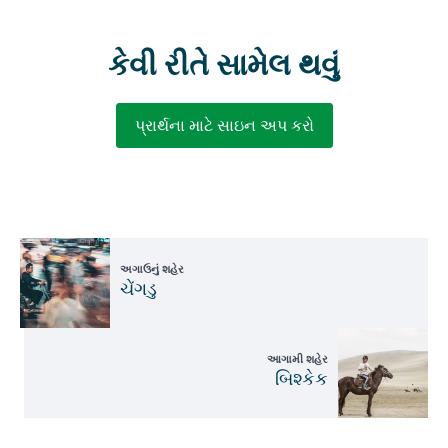
કેવી રીતે સામેલ થવું
પ્રાર્થના માટે સાઇન અપ કરો
અગાઉનું શહેર
ચેંગડુ
આગામી શહેર
બિશ્કેક