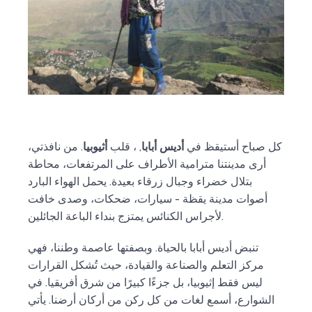
كل صباح أستيقظ في
أديس أبابا
, ، قلب
أثيوبيا
. من نافذتي،
أرى مدينتنا مترامية الأطراف على المرتفعات، محاطة
بتلال خضراء وجبال زرقاء بعيدة. يحمل الهواء البارد
أصوات مدينة يقظة - سيارات، ضحكات، وصدى خافت
لأجراس الكنائس يمتزج بنداء الباعة الجائلين.
تنبض أديس أبابا بالحياة. وبصفتها عاصمة وطننا، فهي
مركز التعلم والصناعة والقيادة، حيث تُشكل القرارات
ليس فقط إثيوبيا، بل جزءًا كبيرًا من شرق أفريقيا. في
الشوارع، أسمع لغات من كل ركن من أركان أرضنا. يأتي