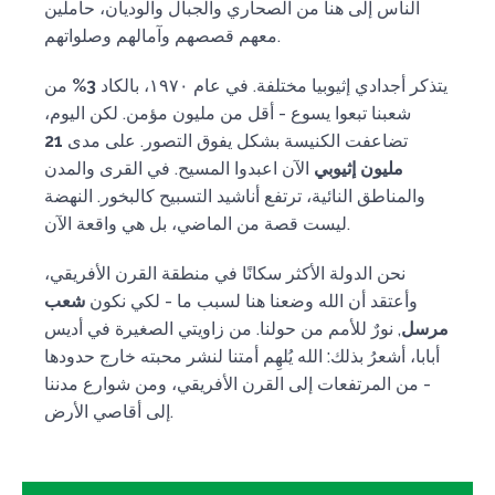
الناس إلى هنا من الصحاري والجبال والوديان، حاملين
معهم قصصهم وآمالهم وصلواتهم.
يتذكر أجدادي إثيوبيا مختلفة. في عام ١٩٧٠، بالكاد
3%
من
شعبنا تبعوا يسوع - أقل من مليون مؤمن. لكن اليوم،
تضاعفت الكنيسة بشكل يفوق التصور. على مدى
21
مليون إثيوبي
الآن اعبدوا المسيح. في القرى والمدن
والمناطق النائية، ترتفع أناشيد التسبيح كالبخور. النهضة
ليست قصة من الماضي، بل هي واقعة الآن.
نحن الدولة الأكثر سكانًا في منطقة القرن الأفريقي،
وأعتقد أن الله وضعنا هنا لسبب ما - لكي نكون
شعب
مرسل
, نورٌ للأمم من حولنا. من زاويتي الصغيرة في أديس
أبابا، أشعرُ بذلك: الله يُلهِم أمتنا لنشر محبته خارج حدودها
- من المرتفعات إلى القرن الأفريقي، ومن شوارع مدننا
إلى أقاصي الأرض.