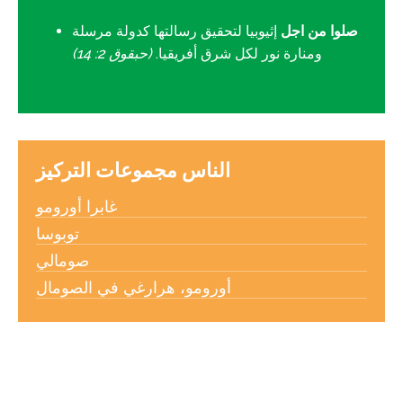
صلوا من اجل
إثيوبيا لتحقيق رسالتها كدولة مرسلة
ومنارة نور لكل شرق أفريقيا.
(حبقوق 2: 14)
الناس مجموعات التركيز
غابرا أورومو
توبوسا
صومالي
أورومو، هرارغي في الصومال