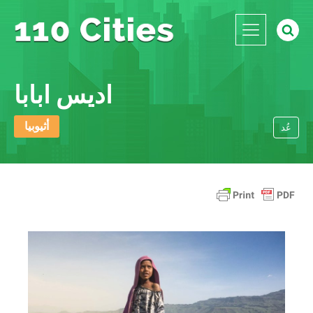
اديس ابابا
أثيوبيا
عُد