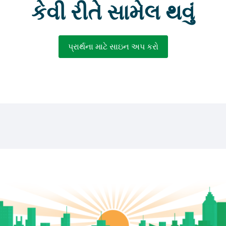
કેવી રીતે સામેલ થવું
પ્રાર્થના માટે સાઇન અપ કરો