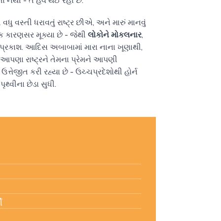
તા નથી - તે હવે થઈ રહી છે.
ુ વસ્તી ધરાવતું રાષ્ટ્ર છીએ, અને મારું માનવું
 કારણસર મૂક્યા છે - જેથી
લોકોને મોકલનાર
,
પ્રકાશ. આદિસ અબાબામાં મારા નાના ખૂણાથી,
ન આપણા રાષ્ટ્રને તેમના પ્રેમને આપણી
ત્તેજીત કરી રહ્યા છે - ઉચ્ચપ્રદેશોથી હોર્ન
થ્વીના છેડા સુધી.
ે