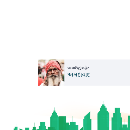
અગાઉનું શહેર
અમદાવાદ