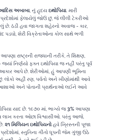
આદિસ અબાબા
, નું હૃદય
ઇથોપિયા
. મારી
પ્રદેશોમાં ફેલાયેલું જોઉં છું, જે લીલી ટેકરીઓ
ેલું છે. ઠંડી હવા જાગતા શહેરનો અવાજ - કાર,
ંદ પડઘો, શેરી વિક્રેતાઓના કોલ સાથે ભળી
ણા રાષ્ટ્રની રાજધાની તરીકે, તે શિક્ષણ,
 - જ્યાં નિર્ણયો ફક્ત ઇથોપિયા જ નહીં પરંતુ પૂર્વ
કાર આપે છે. શેરીઓમાં, હું આપણી ભૂમિના
છું. લોકો અહીં રણ, પર્વતો અને ખીણોમાંથી આવે
ાની આશાઓ અને પોતાની પ્રાર્થનાઓ લઈને આવે
િયા યાદ છે. ૧૯૭૦ માં, ભાગ્યે જ
3%
આપણા
સ લાખ કરતા ઓછા વિશ્વાસીઓ. પરંતુ આજે,
છે.
૨૧ મિલિયન ઇથોપિયનો
હવે ખ્રિસ્તની પૂજા
્રદેશોમાં, સ્તુતિના ગીતો ધૂપની જેમ ગુંજી ઉઠે