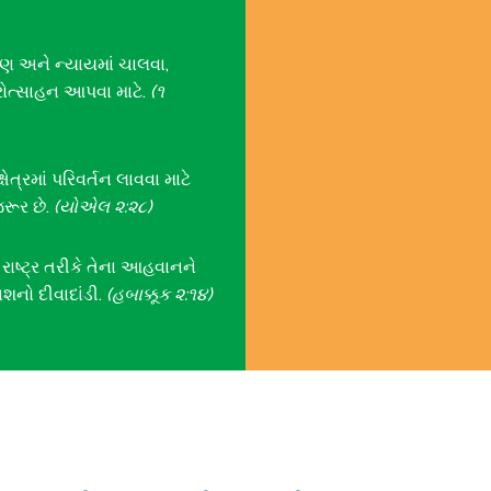
 અને ન્યાયમાં ચાલવા,
રોત્સાહન આપવા માટે.
(૧
ેત્રમાં પરિવર્તન લાવવા માટે
રૂર છે.
(યોએલ ૨:૨૮)
ષ્ટ્ર તરીકે તેના આહવાનને
કાશનો દીવાદાંડી.
(હબાક્કૂક ૨:૧૪)