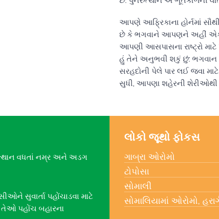
છે. પુનરુત્થાન એ ભૂતકાળની વાર્
આપણે આફ્રિકાના હોર્નમાં સૌથી વધ
છે કે ભગવાને આપણને અહીં એક
આપણી આસપાસના રાષ્ટ્રો માટે 
હું તેને અનુભવી શકું છું: ભગવા
સરહદોની પેલે પાર લઈ જવા માટે ઉ
સુધી, આપણા શહેરની શેરીઓથી પૃ
લોકો જૂથો ફોકસ
ગાબ્રા ઓરોમો
ુત્થાન વધતાં નમ્ર અને અડગ
ટોપોસા
સોમાલી
ઓને સુવાર્તા પહોંચાડવા માટે
સોમાલિયામાં ઓરોમો, હરાર્ગ
 તેઓ પહોંચ બહારના