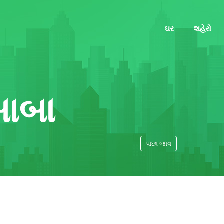
ઘર
શહેરો
ાબા
પાછા જાવ