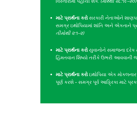
વિસ્તારોમાં પહોંચી શકે.
(માથ્થી ૨૮:૧૯-૨૦)
માટે પ્રાર્થના કરો
સરકારી નેતાઓને શાણપણ
સમગ્ર ઇથોપિયામાં શાંતિ અને એકતાને પ્
તીમોથી ૨:૧-૨)
માટે પ્રાર્થના કરો
યુવાનોને સમાજના દરેક ક્ષ
હિંમતવાન શિષ્યો તરીકે ઉભરી આવવાની જ
માટે પ્રાર્થના કરો
ઇથોપિયા એક મોકલનાર રા
પૂર્ણ કરશે - સમગ્ર પૂર્વ આફ્રિકા માટે પ્ર