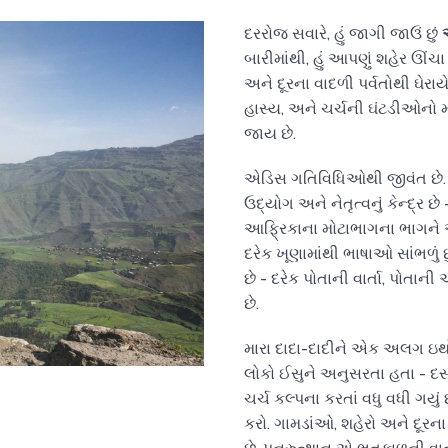
દરરોજ સવારે, હું જાગી જાઉં છું
બારીમાંથી, હું આપણું શહેર ઊંચા 
અને દૂરના વાદળી પર્વતોથી ઘેરાય
હાસ્ય, અને ચર્ચની ઘંટડીઓનો મ
જાય છે.
એડિસ ગતિવિધિઓથી જીવંત છે. આપ
ઉદ્યોગ અને નેતૃત્વનું કેન્દ્ર છે
આફ્રિકાના મોટાભાગના ભાગને આ
દરેક ખૂણામાંથી ભાષાઓ સાંભળું 
છે - દરેક પોતાની વાર્તા, પોત
છે.
મારા દાદા-દાદીને એક અલગ ઇથોપ
લોકો ઈસુને અનુસરતા હતા - દ
ચર્ચ કલ્પના કરતાં વધુ વધી ગયું 
કરો. ગામડાંઓ, શહેરો અને દૂરના પ