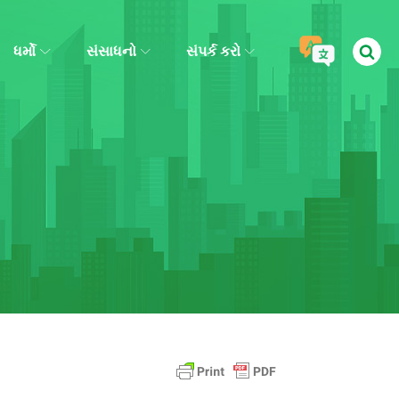
ધર્મો
સંસાધનો
સંપર્ક કરો