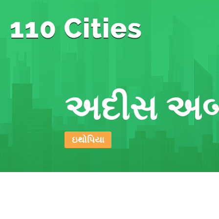
અદીસ અબ
ઇથોપિયા