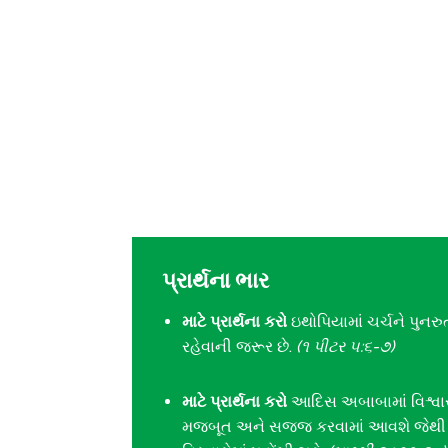
પ્રાર્થના ભાર
માટે પ્રાર્થના કરો
ઇથોપિયામાં ચર્ચને પુનર
રહેવાની જરૂર છે.
(૧ પીટર ૫:૬-૭)
માટે પ્રાર્થના કરો
આદિસ અબાબામાં વિશ્વાસી
મજબૂત અને સજ્જ કરવામાં આવશે જેથી