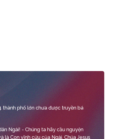
4 thành phố lớn chưa được truyền bá
dân Ngài! - Chúng ta hãy cầu nguyện
và là Con vĩnh cửu của Ngài, Chúa Jesus