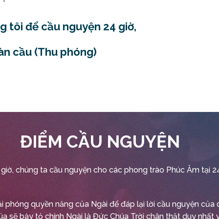
 tôi để cầu nguyện 24 giờ,
àn cầu (Thu phóng)
ĐIỂM CẦU NGUYỆN
 giờ, chúng ta cầu nguyện cho các phong trào Phúc Âm tại 2
ải phóng quyền năng của Ngài để đáp lại lời cầu nguyện của 
a sẽ bày tỏ chính Ngài là Đức Chúa Trời chân thật duy nhất 