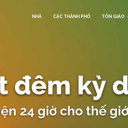
NHÀ
CÁC THÀNH PHỐ
TÔN GIÁO
t đêm kỳ d
n 24 giờ cho thế giớ