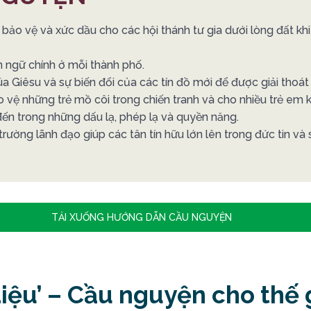
ảo vệ và xức dầu cho các hội thánh tư gia dưới lòng đất k
ngữ chính ở mỗi thành phố.
Giêsu và sự biến đổi của các tín đồ mới để được giải thoát 
o vệ những trẻ mồ côi trong chiến tranh và cho nhiều trẻ em
n trong những dấu lạ, phép lạ và quyền năng.
rường lãnh đạo giúp các tân tín hữu lớn lên trong đức tin và 
TẢI XUỐNG HƯỚNG DẪN CẦU NGUYỆN
iệu’ – Cầu nguyện cho thế g