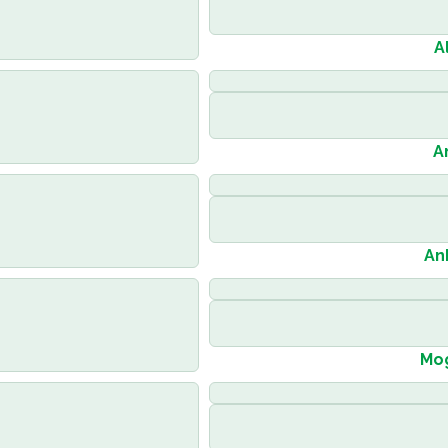
A
A
An
Mog