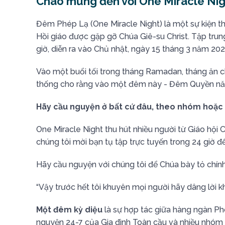
Chào mừng đến với One Miracle Nig
Đêm Phép Lạ (One Miracle Night) là một sự kiện th
Hồi giáo được gặp gỡ Chúa Giê-su Christ. Tập trun
giờ, diễn ra vào Chủ nhật, ngày 15 tháng 3 năm 202
Vào một buổi tối trong tháng Ramadan, tháng ăn c
thống cho rằng vào một đêm này - Đêm Quyền năng -
Hãy cầu nguyện ở bất cứ đâu, theo nhóm hoặc
One Miracle Night thu hút nhiều người từ Giáo hội
chúng tôi mời bạn tụ tập trực tuyến trong 24 giờ để 
Hãy cầu nguyện với chúng tôi để Chúa bày tỏ chính 
“Vậy trước hết tôi khuyên mọi người hãy dâng lời k
Một đêm kỳ diệu
là sự hợp tác giữa hàng ngàn Ph
nguyện 24-7 của Gia đình Toàn cầu và nhiều nhóm 