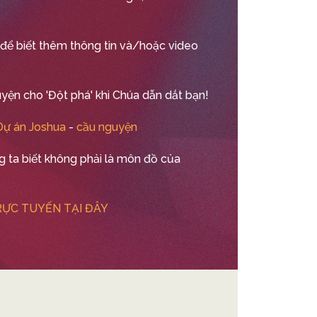
để biết thêm thông tin và/hoặc video
yện cho 'Đột phá' khi Chúa dẫn dắt bạn!
Dự án Joshua
-
cầu nguyện
 ta biết không phải là môn đồ của
RỰC TUYẾN TẠI ĐÂY