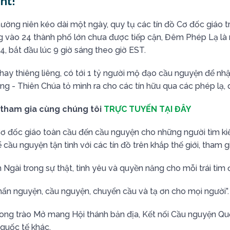
ht!
ường niên kéo dài một ngày, quy tụ các tín đồ Cơ đốc giáo tr
g vào 24 thành phố lớn chưa được tiếp cận, Đêm Phép Lạ là 
4, bắt đầu lúc 9 giờ sáng theo giờ EST.
hay thiêng liêng, có tới 1 tỷ người mộ đạo cầu nguyện để nh
 Thiên Chúa tỏ mình ra cho các tín hữu qua các phép lạ, dấ
 tham gia cùng chúng tôi
TRỰC TUYẾN TẠI ĐÂY
 Cơ đốc giáo toàn cầu đến cầu nguyện cho những người tìm ki
cầu nguyện tận tình với các tín đồ trên khắp thế giới, tham gi
Ngài trong sự thật, tình yêu và quyền năng cho mỗi trái tim 
hẩn nguyện, cầu nguyện, chuyển cầu và tạ ơn cho mọi người”.
ong trào Mở mang Hội thánh bản địa, Kết nối Cầu nguyện Qu
quốc tế khác.