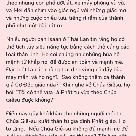
theo những con phố ướt át, xe máy phóng vù vù,
và Mei dần chìm vào giấc ngủ với những giấc mơ
về những cuộc phiêu lưu, tiếng rì rầm của thành
phố như một bài hát ru.
Nhiều người bạn Isaan ở Thái Lan tin rằng họ có
thể tích lũy siêu năng lực bằng cách thờ cúng các
loại thần linh. Họ coi chúng như những bùa hộ
mệnh từ khắp nơi để được an toàn và mạnh mẽ.
Đặc biệt là các chàng trai đeo vòng cổ đầy bùa
may mắn, và họ nghĩ, “Sao không thêm cả thánh
giá Cơ Đốc giáo nữa?” Khi nghe về Chúa Giêsu, họ
hỏi, “Tôi có thể vừa là Phật tử vừa theo Chúa
Giêsu được không?”
Điều này gây khó khăn cho những người mới tin
Chúa Giê-su xuất thân từ gia đình Phật giáo. Họ
lo lắng, “Nếu Chúa Giê-su không đủ mạnh mẽ để