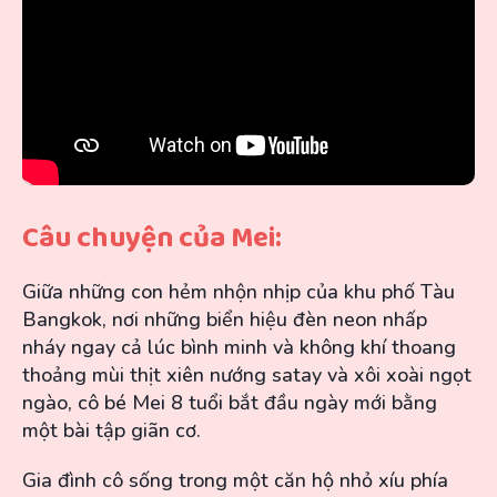
Câu chuyện của Mei:
Giữa những con hẻm nhộn nhịp của khu phố Tàu
Bangkok, nơi những biển hiệu đèn neon nhấp
nháy ngay cả lúc bình minh và không khí thoang
thoảng mùi thịt xiên nướng satay và xôi xoài ngọt
ngào, cô bé Mei 8 tuổi bắt đầu ngày mới bằng
một bài tập giãn cơ.
Gia đình cô sống trong một căn hộ nhỏ xíu phía