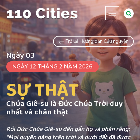
Trở lại Hướng dẫn Cầu nguyện
Ngày 03
NGÀY 12 THÁNG 2 NĂM 2026
SỰ THẬT
Chúa Giê-su là Đức Chúa Trời duy
nhất và chân thật
Rồi Đức Chúa Giê-su đến gần họ và phán rằng:
“Mọi quyền năng trên trời và dưới đất đã được