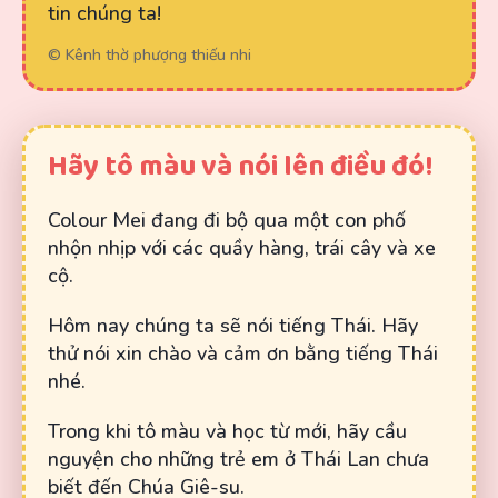
tin chúng ta!
© Kênh thờ phượng thiếu nhi
Hãy tô màu và nói lên điều đó!
Colour Mei đang đi bộ qua một con phố
nhộn nhịp với các quầy hàng, trái cây và xe
cộ.
Hôm nay chúng ta sẽ nói tiếng Thái. Hãy
thử nói xin chào và cảm ơn bằng tiếng Thái
nhé.
Trong khi tô màu và học từ mới, hãy cầu
nguyện cho những trẻ em ở Thái Lan chưa
biết đến Chúa Giê-su.