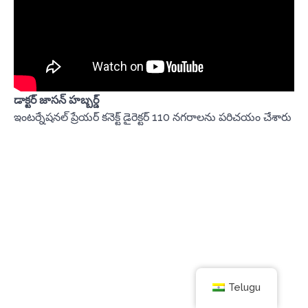
డాక్టర్ జాసన్ హబ్బర్డ్
ఇంటర్నేషనల్ ప్రేయర్ కనెక్ట్ డైరెక్టర్ 110 నగరాలను పరిచయం చేశారు
Telugu