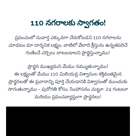
110 నగరాలకు స్వాగతం!
ప్రపంచంలో సువార్త ఎక్కువగా చేరుకోబడని 110 నగరాలను
చూడటం మా దార్శనిక లక్ష్యం, వాటిలో వేలాది క్రీస్తును ఉన్నతపరిచే
గుణించే చర్చిలు నాటబడాలని ప్రార్థిస్తున్నాము!
ప్రార్థన ముఖ్యమని మేము నమ్ముతున్నాము!
ఈ లక్ష్యంతో మేము 110 మిలియన్ల విశ్వాసుల శక్తివంతమైన
ప్రార్థనలతో ఈ ప్రచారాన్ని పూర్తి చేయడానికి విశ్వాసంతో ముందుకు
సాగుతున్నాము - పురోగతి కోసం, సింహాసనం చుట్టూ, 24 గంటలూ
మరియు ప్రపంచవ్యాప్తంగా ప్రార్థనలు!