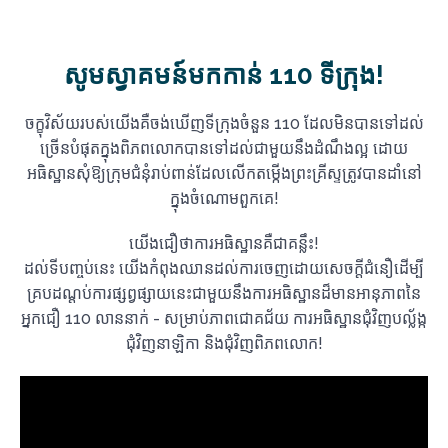
សូមស្វាគមន៍មកកាន់ 110 ទីក្រុង!
ចក្ខុវិស័យរបស់យើងគឺចង់ឃើញទីក្រុងចំនួន 110 ដែលមិនបានទៅដល់
ច្រើនបំផុតក្នុងពិភពលោកបានទៅដល់ជាមួយនឹងដំណឹងល្អ ដោយ
អធិស្ឋានសុំឱ្យក្រុមជំនុំរាប់ពាន់ដែលលើកតម្កើងព្រះគ្រីស្ទត្រូវបានដាំនៅ
ក្នុងចំណោមពួកគេ!
យើងជឿថាការអធិស្ឋានគឺជាគន្លឹះ!
ដល់ទីបញ្ចប់នេះ យើងកំពុងឈានដល់ការចេញដោយសេចក្តីជំនឿដើម្បី
គ្របដណ្តប់ការផ្សព្វផ្សាយនេះជាមួយនឹងការអធិស្ឋានដ៏មានអានុភាពនៃ
អ្នកជឿ 110 លាននាក់ - សម្រាប់ភាពជោគជ័យ ការអធិស្ឋានជុំវិញបល្ល័ង្ក
ជុំវិញនាឡិកា និងជុំវិញពិភពលោក!