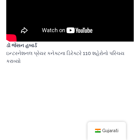
ડૉ જેસન હબાર્ડ
ઇન્ટરનેશનલ પ્રેયર કનેક્ટના ડિરેક્ટરે 110 શહેરોનો પરિચય
કરાવ્યો
Gujarati