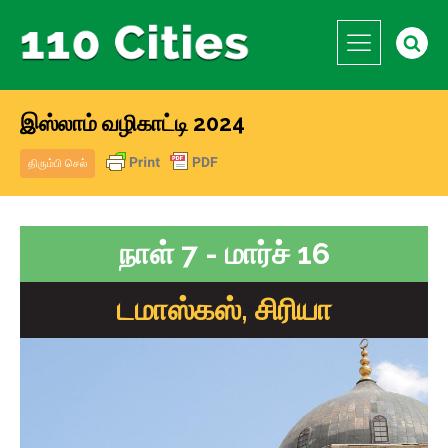
இஸ்லாம் வழிகாட்டி 2024
திரும்பி செல்
நாள் 7 - மார்ச் 16
டமாஸ்கஸ், சிரியா