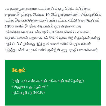
பல தலைமுறைகளாக டமாஸ்கஸில் ஒரு பெரிய கிறிஸ்தவ
சமூகம் இருந்தது, ஆனால் 19 ஆம் நூற்றாண்டின் நடுப்பகுதியில்
நடந்த இனப்படுகொலையால் பலர் நாட்டை விட்டு வெளியேறினர்.
1960 களில் இருந்து சிரியாவில் ஒரு விரிவான மத
மக்கள்தொகை கணக்கெடுப்பு மேற்கொள்ளப்படவில்லை,
ஆனால் மக்கள் தொகையில் 6% மட்டுமே கிறிஸ்தவர்கள் என்று
மதிப்பிடப்பட்டுள்ளது. இந்த விசுவாசிகளில் பெரும்பாலோர்
ஆர்த்தடாக்ஸ் சமூகங்களில் ஒன்றின் ஒரு பகுதியாக உள்ளனர்.
வேதம்
“ராஜ்யமும் வல்லமையும் மகிமையும் என்றென்றும்
உன்னுடையது. ஆமென்.”
மத்தேயு 6:13 (NKJV)