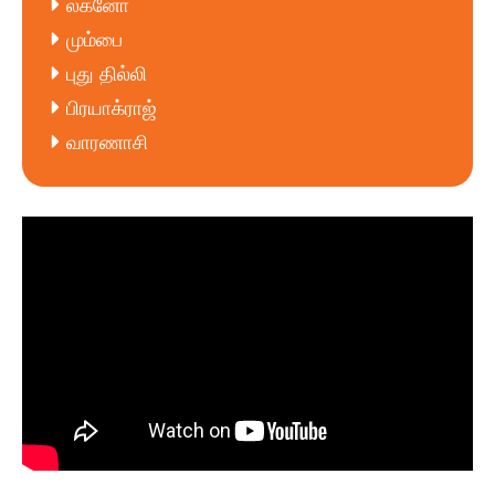
லக்னோ
மும்பை
புது தில்லி
பிரயாக்ராஜ்
வாரணாசி