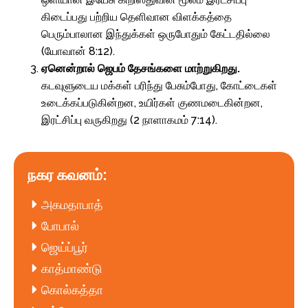
கிடைப்பது பற்றிய தெளிவான விளக்கத்தை
பெரும்பாலான இந்துக்கள் ஒருபோதும் கேட்டதில்லை
(யோவான் 8:12).
ஏனென்றால் ஜெபம் தேசங்களை மாற்றுகிறது.
கடவுளுடைய மக்கள் பரிந்து பேசும்போது, கோட்டைகள்
உடைக்கப்படுகின்றன, உயிர்கள் குணமடைகின்றன,
இரட்சிப்பு வருகிறது (2 நாளாகமம் 7:14).
நகர கவனம்:
அகமதாபாத்
போபால்
ஜெய்ப்பூர்
காத்மாண்டு
கொல்கத்தா