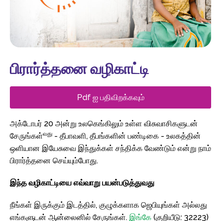
பிரார்த்தனை வழிகாட்டி
Pdf ஐ பதிவிறக்கவும்
அக்டோபர் 20 அன்று உலகெங்கிலும் உள்ள விசுவாசிகளுடன்
வது
சேருங்கள்
- தீபாவளி, தீபங்களின் பண்டிகை - உலகத்தின்
ஒளியான இயேசுவை இந்துக்கள் சந்திக்க வேண்டும் என்று நாம்
பிரார்த்தனை செய்யும்போது.
இந்த வழிகாட்டியை எவ்வாறு பயன்படுத்துவது
நீங்கள் இருக்கும் இடத்தில், குழுக்களாக ஜெபியுங்கள் அல்லது
எங்களுடன் ஆன்லைனில் சேருங்கள்.
இங்கே
(குறியீடு: 32223)