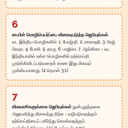
6
பைபிள் மொழிபெயர்ப்பை விரைவுபடுத்த ஜெபியுங்கள்.
வட இந்திய மொழிகளில்: 1. போஜ்புரி, 2. மாகாஹி, 3. பிரஜ்
பிரஷா, 4. போலி, 5. தாரு, 6. பாஜிகா, 7. ஆங்கிகா - வட
இந்தியாவில் உள்ள மொழிகளில் நற்செய்தி
முடுக்கிவிடப்படுவதைக் காண இது மிகவும்
முக்கியமானது. (2 தெசஸ் 3:1)
7
விசுவாசிகளுக்காக ஜெபியுங்கள்
துன்புறுத்தலை
அனுபவித்து நிலைத்து நிற்க - வழிபடுவதற்கும்
நற்செய்தியைப் பகிர்ந்து கொள்வதற்கும்