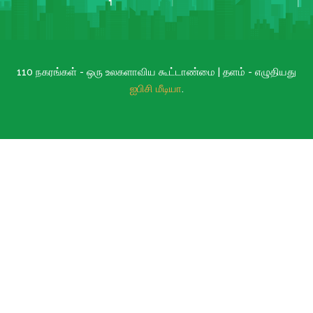
110 நகரங்கள் - ஒரு உலகளாவிய கூட்டாண்மை | தளம் - எழுதியது
ஐபிசி மீடியா
.