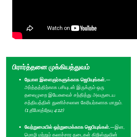
பிரார்த்தனை முக்கியத்துவம்
நேபாள இளைஞர்களுக்காக ஜெபியுங்கள்.
—
அர்த்தத்திற்காக பசியுடன் இருக்கும் ஒரு
தலைமுறை இயேசுவைச் சந்தித்து அவருடைய
சத்தியத்தின் துணிச்சலான கேரியர்களாக மாறும்.
(1 தீமோத்தேயு 4:12)
வேற்றுமையில் ஒற்றுமைக்காக ஜெபியுங்கள்.
—இன,
மொழி மற்றும் கலாச்சார தடைகள் கிறிஸ்துவின்