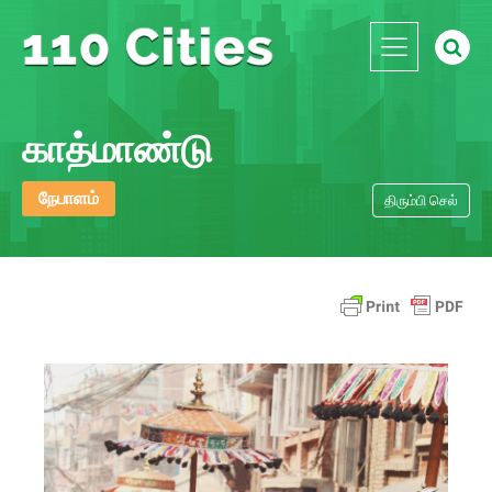
காத்மாண்டு
நேபாளம்
திரும்பி செல்