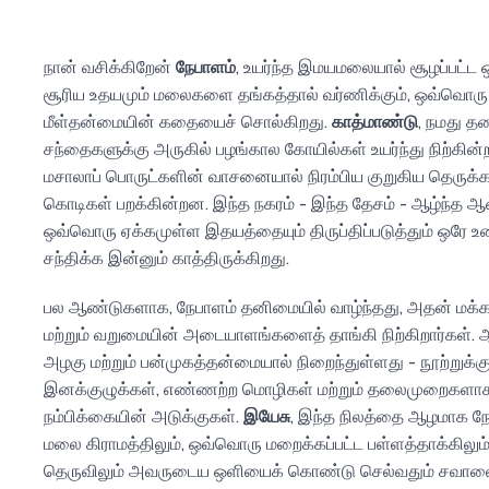
நான் வசிக்கிறேன்
நேபாளம்
, உயர்ந்த இமயமலையால் சூழப்பட்ட 
சூரிய உதயமும் மலைகளை தங்கத்தால் வர்ணிக்கும், ஒவ்வொரு 
மீள்தன்மையின் கதையைச் சொல்கிறது.
காத்மாண்டு
, நமது த
சந்தைகளுக்கு அருகில் பழங்கால கோயில்கள் உயர்ந்து நிற்கின்ற
மசாலாப் பொருட்களின் வாசனையால் நிரம்பிய குறுகிய தெருக்க
கொடிகள் பறக்கின்றன. இந்த நகரம் - இந்த தேசம் - ஆழ்ந்த 
ஒவ்வொரு ஏக்கமுள்ள இதயத்தையும் திருப்திப்படுத்தும் ஒர
சந்திக்க இன்னும் காத்திருக்கிறது.
பல ஆண்டுகளாக, நேபாளம் தனிமையில் வாழ்ந்தது, அதன் மக்க
மற்றும் வறுமையின் அடையாளங்களைத் தாங்கி நிற்கிறார்கள். ஆ
அழகு மற்றும் பன்முகத்தன்மையால் நிறைந்துள்ளது - நூற்றுக்கும
இனக்குழுக்கள், எண்ணற்ற மொழிகள் மற்றும் தலைமுறைகளாக
நம்பிக்கையின் அடுக்குகள்.
இயேசு
, இந்த நிலத்தை ஆழமாக நே
மலை கிராமத்திலும், ஒவ்வொரு மறைக்கப்பட்ட பள்ளத்தாக்கில
தெருவிலும் அவருடைய ஒளியைக் கொண்டு செல்வதும் சவாலைய