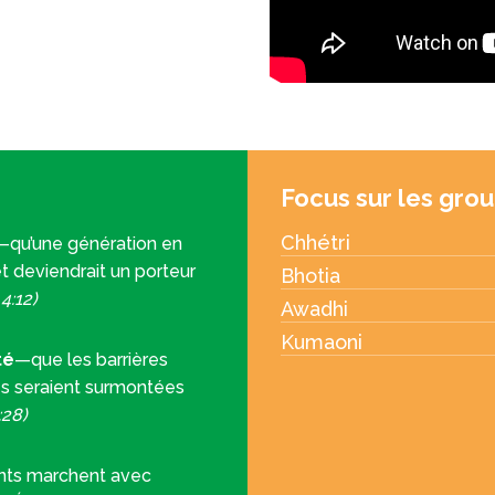
Focus sur les gro
Chhétri
—qu’une génération en
t deviendrait un porteur
Bhotia
4:12)
Awadhi
Kumaoni
té
—que les barrières
les seraient surmontées
:28)
nts marchent avec