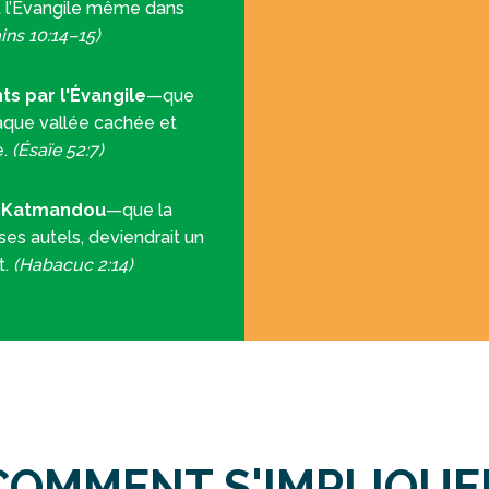
 l’Évangile même dans
ns 10:14–15)
nts par l'Évangile
—que
haque vallée cachée et
e.
(Ésaïe 52:7)
à Katmandou
—que la
ses autels, deviendrait un
t.
(Habacuc 2:14)
COMMENT S'IMPLIQUE