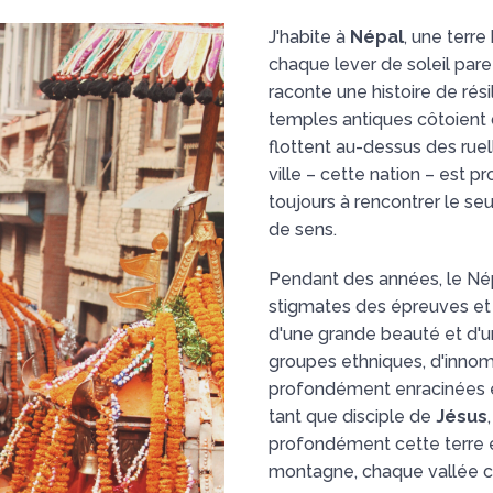
J'habite à
Népal
, une terr
chaque lever de soleil par
raconte une histoire de rési
temples antiques côtoient 
flottent au-dessus des rue
ville – cette nation – est p
toujours à rencontrer le se
de sens.
Pendant des années, le Nép
stigmates des épreuves et d
d'une grande beauté et d'un
groupes ethniques, d'inno
profondément enracinées e
tant que disciple de
Jésus
profondément cette terre e
montagne, chaque vallée c