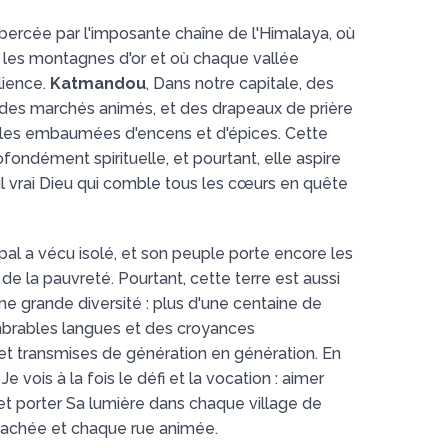
e bercée par l'imposante chaîne de l'Himalaya, où
e les montagnes d'or et où chaque vallée
lience.
Katmandou
, Dans notre capitale, des
des marchés animés, et des drapeaux de prière
lles embaumées d'encens et d'épices. Cette
rofondément spirituelle, et pourtant, elle aspire
ul vrai Dieu qui comble tous les cœurs en quête
al a vécu isolé, et son peuple porte encore les
e la pauvreté. Pourtant, cette terre est aussi
e grande diversité : plus d'une centaine de
mbrables langues et des croyances
t transmises de génération en génération. En
, Je vois à la fois le défi et la vocation : aimer
t porter Sa lumière dans chaque village de
achée et chaque rue animée.