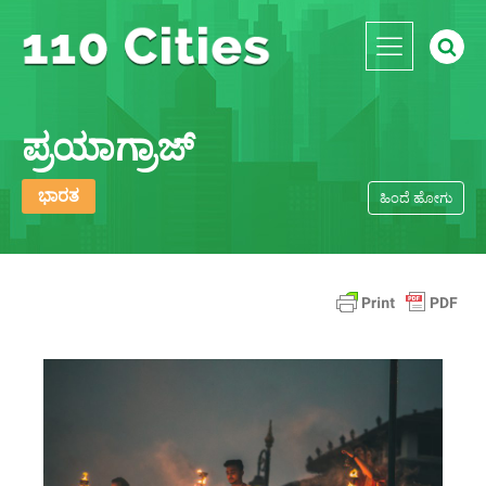
ಪ್ರಯಾಗ್ರಾಜ್
ಭಾರತ
ಹಿಂದೆ ಹೋಗು