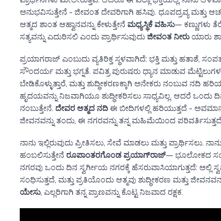
ಅನುಭವಿಸುತ್ತೇನೆ - ಜೀವಂತ ದೇವರಿಗಾಗಿ ಹಸಿವು. ಧೂಪದ್ರವ್ಯ ಮತ್ತು ಆ
ಆತ್ಮದ ಶಾಂತ ಆಹ್ವಾನವನ್ನು ಕೇಳುತ್ತೇನೆ
ಮಧ್ಯಸ್ಥಿಕೆ ವಹಿಸು
— ಕಣ್ಣುಗಳು ತೆ
ಸತ್ಯವನ್ನು ಎದುರಿಸಲಿ ಎಂದು ಪ್ರಾರ್ಥಿಸುವುದು
ಜೀವಂತ ನೀರು
ಯಾರು ಶಾಶ್ವ
ಪ್ರಯಾಗರಾಜ್ ಎಂಬುದು ವ್ಯತಿರಿಕ್ತ ಸ್ಥಳವಾಗಿದೆ: ಭಕ್ತಿ ಮತ್ತು ಹತಾಶೆ, ಸಂಪತ್
ಸೌಂದರ್ಯ ಮತ್ತು ಭಗ್ನತೆ. ಪವಿತ್ರ ಪುರುಷರು ಧ್ಯಾನ ಮಾಡುವ ಮೆಟ್ಟಿಲುಗಳ
ಬೇಡಿಕೊಳ್ಳುತ್ತಾರೆ, ಮತ್ತು ಶುದ್ಧೀಕರಣಕ್ಕಾಗಿ ಅನೇಕರು ನಂಬುವ ನದಿ ಹರಿಯ
ಹೃದಯವನ್ನು ನಿಜವಾಗಿಯೂ ಶುದ್ಧೀಕರಿಸಲು ಸಾಧ್ಯವಿಲ್ಲ. ಆದರೆ ಒಂದು ದಿ
ನಂಬುತ್ತೇನೆ.
ದೇವರ ಆತ್ಮದ ನದಿ
ಈ ಬೀದಿಗಳಲ್ಲಿ ಹರಿಯುತ್ತದೆ - ಅವಮಾ
ಜೀವನವನ್ನು ತಂದು, ಈ ನಗರವನ್ನು ತನ್ನ ಮಹಿಮೆಯಿಂದ ಪರಿವರ್ತಿಸುತ್ತದೆ
ನಾನು ಇಲ್ಲಿರುವುದು ಪ್ರೀತಿಸಲು, ಸೇವೆ ಮಾಡಲು ಮತ್ತು ಪ್ರಾರ್ಥಿಸಲು. 
ಹಂಬಲಿಸುತ್ತೇನೆ
ರೂಪಾಂತರಗೊಂಡ ಪ್ರಯಾಗ್‌ರಾಜ್
— ಭೂಲೋಕದ ಸಂಗ
ನಗರವು ಒಂದು ದಿನ ಸ್ವರ್ಗೀಯ ನಗರಕ್ಕೆ ಹೆಸರುವಾಸಿಯಾಗುತ್ತದೆ: ಅಲ್ಲಿ ಸ
ಸಂಧಿಸುತ್ತದೆ, ಮತ್ತು ಪ್ರತಿಯೊಂದು ಆತ್ಮವು ಶುದ್ಧೀಕರಣ ಮತ್ತು ಜೀವನವನ್ನು
ಯೇಸು
, ಎಲ್ಲರಿಗಾಗಿ ತನ್ನ ಪ್ರಾಣವನ್ನು ಕೊಟ್ಟ ನಿಜವಾದ ರಕ್ಷಕ.