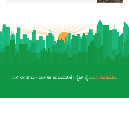
110 ನಗರಗಳು - ಜಾಗತಿಕ ಪಾಲುದಾರಿಕೆ | ಸೈಟ್ ಬೈ
ಐಪಿಸಿ ಮೀಡಿಯಾ
.