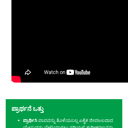
ಪ್ರಾರ್ಥನೆ ಒತ್ತು
ಪ್ರಾರ್ಥಿಸಿ
ಪಾಪವನ್ನು ತೊಳೆಯಬಲ್ಲ ಏಕೈಕ ಜೀವಜಲವಾದ
ಯೇಸುವನ್ನು ಭೇಟಿಯಾಗಲು ನದಿಯಲ್ಲಿ ಶುದ್ಧೀಕರಣವನ್ನು