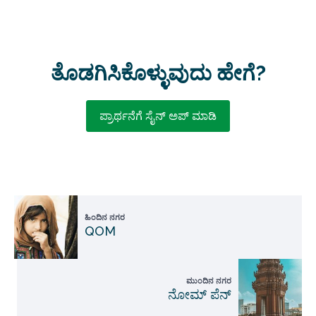
ತೊಡಗಿಸಿಕೊಳ್ಳುವುದು ಹೇಗೆ?
ಪ್ರಾರ್ಥನೆಗೆ ಸೈನ್ ಅಪ್ ಮಾಡಿ
ಹಿಂದಿನ ನಗರ
QOM
ಮುಂದಿನ ನಗರ
ನೋಮ್ ಪೆನ್