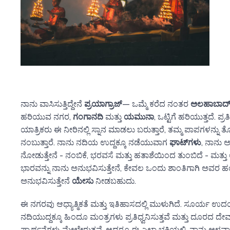
ನಾನು ವಾಸಿಸುತ್ತಿದ್ದೇನೆ
ಪ್ರಯಾಗ್ರಾಜ್
— ಒಮ್ಮೆ ಕರೆದ ನಂತರ
ಅಲಹಾಬಾದ
ಹರಿಯುವ ನಗರ,
ಗಂಗಾನದಿ
ಮತ್ತು
ಯಮುನಾ
, ಒಟ್ಟಿಗೆ ಹರಿಯುತ್ತದೆ. ಪ್
ಯಾತ್ರಿಕರು ಈ ನೀರಿನಲ್ಲಿ ಸ್ನಾನ ಮಾಡಲು ಬರುತ್ತಾರೆ, ತಮ್ಮ ಪಾಪಗಳನ್
ನಂಬುತ್ತಾರೆ. ನಾನು ನದಿಯ ಉದ್ದಕ್ಕೂ ನಡೆಯುವಾಗ
ಘಾಟ್‌ಗಳು
, ನಾನು 
ನೋಡುತ್ತೇನೆ - ನಂಬಿಕೆ, ಭರವಸೆ ಮತ್ತು ಹತಾಶೆಯಿಂದ ತುಂಬಿದೆ - ಮತ
ಭಾರವನ್ನು ನಾನು ಅನುಭವಿಸುತ್ತೇನೆ, ಕೇವಲ ಒಂದು ಶಾಂತಿಗಾಗಿ ಅವರ 
ಅನುಭವಿಸುತ್ತೇನೆ
ಯೇಸು
ನೀಡಬಹುದು.
ಈ ನಗರವು ಆಧ್ಯಾತ್ಮಿಕತೆ ಮತ್ತು ಇತಿಹಾಸದಲ್ಲಿ ಮುಳುಗಿದೆ. ಸೂರ್ಯ ಉದಯಿಸ
ನದಿಯುದ್ದಕ್ಕೂ ಹಿಂದೂ ಮಂತ್ರಗಳು ಪ್ರತಿಧ್ವನಿಸುತ್ತವೆ ಮತ್ತು ದೂರದ 
ಪ್ರಾರ್ಥನೆಗಳು ಮೇಲೇರುತ್ತವೆ. ಆದರೂ ಈ ಎಲ್ಲಾ ಭಕ್ತಿಯಲ್ಲಿ, ನಾನು ಆಳವ