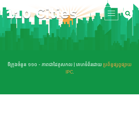
ទីក្រុងចំនួន ១១០ - ភាពជាដៃគូសកល | គេហទំព័រដោយ
ប្រព័ន្ធផ្សព្វផ្សាយ
IPC
.