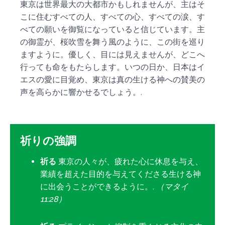
東京は世界最大の大都市かもしれませんが、主はそ
こに住むすべての人、すべての心、すべての涙、す
べての願いを御覧になっていると信じています。主
の御霊が、桜吹雪を舞う風のように、この街を巡り
ますように。優しく、目には見えませんが、どこへ
行っても命をもたらします。いつの日か、日本はイ
エスの愛に目覚め、東京は真の生ける神への賛美の
声を高らかに響かせるでしょう。.
祈りの強調
祈る
東京の人々が、疲れた心に休息を与え、
業績を超えた目的を与えてくださる生ける神
に出会うことができるように。.
（マタイ
11:28）