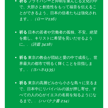
祈る
プライバシーと抑制を重んじる文化の中
で、大胆さと創造性をもって福音を伝えるこ
とができるよう、日本の信者たちは強化され
ます。.
（ローマ1:16）
祈る
日本の若者や労働者の孤独、不安、絶望
を癒し、キリストに希望を見いだせるよう
に。.
（詩篇 34:18）
祈る
東京の教会が団結と愛の中で成長し、世
界最大の都市で明るく輝くことを目指しま
す。.
（ヨハネ13:35）
祈る
東京の高層ビルから小さな島々に至るま
で、日本中にリバイバルの波が押し寄せ、す
べての人の心がイエスの名前を知るようにな
るまで。.
（ハバクク書 2:14）