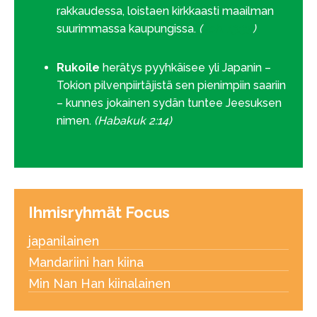
rakkaudessa, loistaen kirkkaasti maailman
suurimmassa kaupungissa.
(
Joh. 13:35
)
Rukoile
herätys pyyhkäisee yli Japanin –
Tokion pilvenpiirtäjistä sen pienimpiin saariin
– kunnes jokainen sydän tuntee Jeesuksen
nimen.
(Habakuk 2:14)
Ihmisryhmät Focus
japanilainen
Mandariini han kiina
Min Nan Han kiinalainen