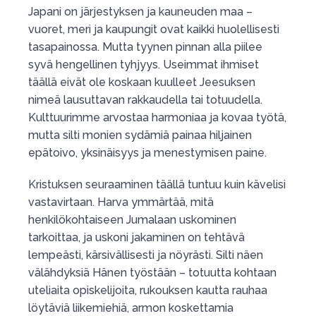
Japani on järjestyksen ja kauneuden maa –
vuoret, meri ja kaupungit ovat kaikki huolellisesti
tasapainossa. Mutta tyynen pinnan alla piilee
syvä hengellinen tyhjyys. Useimmat ihmiset
täällä eivät ole koskaan kuulleet Jeesuksen
nimeä lausuttavan rakkaudella tai totuudella.
Kulttuurimme arvostaa harmoniaa ja kovaa työtä,
mutta silti monien sydämiä painaa hiljainen
epätoivo, yksinäisyys ja menestymisen paine.
Kristuksen seuraaminen täällä tuntuu kuin kävelisi
vastavirtaan. Harva ymmärtää, mitä
henkilökohtaiseen Jumalaan uskominen
tarkoittaa, ja uskoni jakaminen on tehtävä
lempeästi, kärsivällisesti ja nöyrästi. Silti näen
välähdyksiä Hänen työstään – totuutta kohtaan
uteliaita opiskelijoita, rukouksen kautta rauhaa
löytäviä liikemiehiä, armon koskettamia