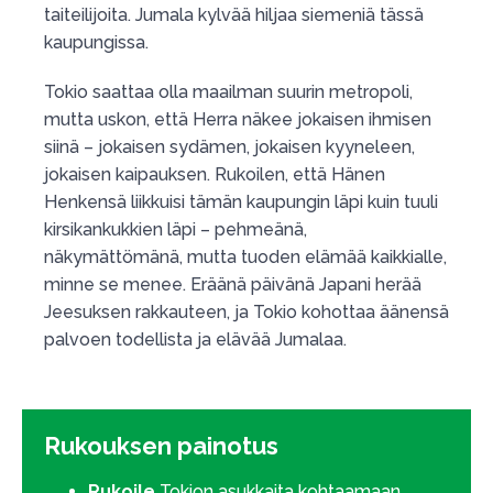
taiteilijoita. Jumala kylvää hiljaa siemeniä tässä
kaupungissa.
Tokio saattaa olla maailman suurin metropoli,
mutta uskon, että Herra näkee jokaisen ihmisen
siinä – jokaisen sydämen, jokaisen kyyneleen,
jokaisen kaipauksen. Rukoilen, että Hänen
Henkensä liikkuisi tämän kaupungin läpi kuin tuuli
kirsikankukkien läpi – pehmeänä,
näkymättömänä, mutta tuoden elämää kaikkialle,
minne se menee. Eräänä päivänä Japani herää
Jeesuksen rakkauteen, ja Tokio kohottaa äänensä
palvoen todellista ja elävää Jumalaa.
Rukouksen painotus
Rukoile
Tokion asukkaita kohtaamaan