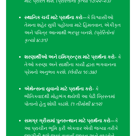
માટે પ્રેરિત થશે.
(પ્રેરિતોનાં કૃત્યો ૧૭:૨૨-૨૩)
સ્થાનિક ચર્ચ માટે પ્રાર્થના કરો
—કે વિશ્વાસીઓ
તેમના શહેર સુધી પહોંચવા માટે હિંમતવાન, એકીકૃત
અને પવિત્ર આત્માથી ભરપૂર બનશે.
(પ્રેરિતોનાં
કૃત્યો ૪:૩૧)
શરણાર્થીઓ અને ઇમિગ્રન્ટ્સ માટે પ્રાર્થના કરો
- કે
તેઓ કરુણા અને સાક્ષીના કાર્યો દ્વારા ભગવાનના
પ્રેમનો અનુભવ કરશે.
(લેવીય ૧૯:૩૪)
એથેન્સના યુવાનો માટે પ્રાર્થના કરો
- કે
ભૌતિકવાદથી મોહભંગ થયેલી આ પેઢી ખ્રિસ્તમાં
પોતાનો હેતુ શોધી કાઢશે.
(૧ તીમોથી ૪:૧૨)
સમગ્ર ગ્રીસમાં પુનરુત્થાન માટે પ્રાર્થના કરો
—કે
આ પ્રાચીન ભૂમિ ફરી એકવાર એવી જગ્યા તરીકે
જાણીતી થશે જ્યાં સુવાર્તા જીવન અને રાષ્ટ્રોને