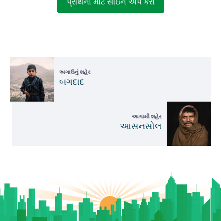
પ્રાર્થના માટે સાઇન અપ કરો
અગાઉનું શહેર
બગદાદ
આગામી શહેર
આસનસોલ