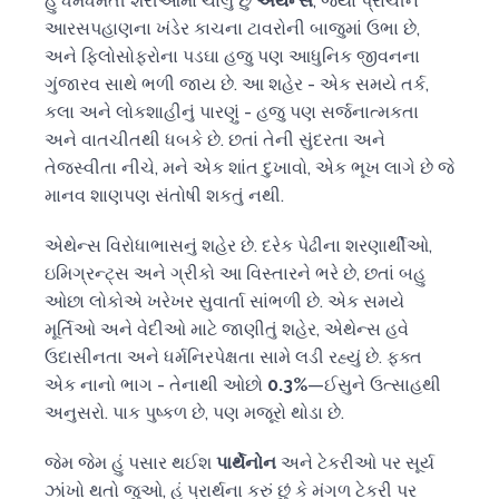
હું ધમધમતી શેરીઓમાં ચાલું છું
એથેન્સ
, જ્યાં પ્રાચીન
આરસપહાણના ખંડેર કાચના ટાવરોની બાજુમાં ઉભા છે,
અને ફિલોસોફરોના પડઘા હજુ પણ આધુનિક જીવનના
ગુંજારવ સાથે ભળી જાય છે. આ શહેર - એક સમયે તર્ક,
કલા અને લોકશાહીનું પારણું - હજુ પણ સર્જનાત્મકતા
અને વાતચીતથી ધબકે છે. છતાં તેની સુંદરતા અને
તેજસ્વીતા નીચે, મને એક શાંત દુખાવો, એક ભૂખ લાગે છે જે
માનવ શાણપણ સંતોષી શકતું નથી.
એથેન્સ વિરોધાભાસનું શહેર છે. દરેક પેઢીના શરણાર્થીઓ,
ઇમિગ્રન્ટ્સ અને ગ્રીકો આ વિસ્તારને ભરે છે, છતાં બહુ
ઓછા લોકોએ ખરેખર સુવાર્તા સાંભળી છે. એક સમયે
મૂર્તિઓ અને વેદીઓ માટે જાણીતું શહેર, એથેન્સ હવે
ઉદાસીનતા અને ધર્મનિરપેક્ષતા સામે લડી રહ્યું છે. ફક્ત
એક નાનો ભાગ - તેનાથી ઓછો
0.3%
—ઈસુને ઉત્સાહથી
અનુસરો. પાક પુષ્કળ છે, પણ મજૂરો થોડા છે.
જેમ જેમ હું પસાર થઈશ
પાર્થેનોન
અને ટેકરીઓ પર સૂર્ય
ઝાંખો થતો જુઓ, હું પ્રાર્થના કરું છું કે મંગળ ટેકરી પર