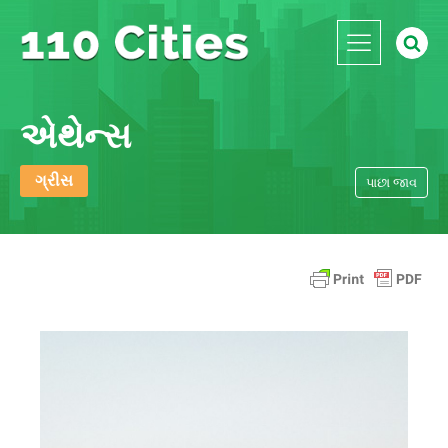
એથેન્સ
ગ્રીસ
પાછા જાવ