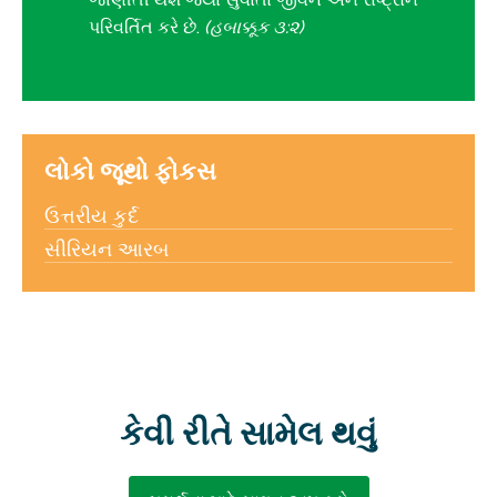
પરિવર્તિત કરે છે.
(હબાક્કૂક ૩:૨)
લોકો જૂથો ફોકસ
ઉત્તરીય કુર્દ
સીરિયન આરબ
કેવી રીતે સામેલ થવું