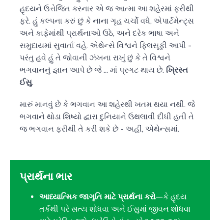
હૃદયને ઉત્તેજિત કરનાર એ જ આત્મા આ શહેરમાં ફરીથી
ફરે. હું કલ્પના કરું છું કે નાના ગૃહ ચર્ચો વધે, એપાર્ટમેન્ટ્સ
અને કાફેમાંથી પ્રાર્થનાઓ ઉઠે, અને દરેક ભાષા અને
સમુદાયમાં સુવાર્તા વહે. એથેન્સે વિશ્વને ફિલસૂફી આપી -
પરંતુ હવે હું તે જોવાની ઝંખના રાખું છું કે તે વિશ્વને
ભગવાનનું જ્ઞાન આપે છે જે ... માં પ્રગટ થાય છે.
ખ્રિસ્ત
ઈસુ
.
મારું માનવું છે કે ભગવાન આ શહેરથી ખતમ થયા નથી. જે
ભગવાને થોડા શિષ્યો દ્વારા દુનિયાને ઉથલાવી દીધી હતી તે
જ ભગવાન ફરીથી તે કરી શકે છે - અહીં, એથેન્સમાં.
પ્રાર્થના ભાર
આધ્યાત્મિક જાગૃતિ માટે પ્રાર્થના કરો
—કે હૃદય
તર્કથી પરે સત્ય શોધવા અને ઈસુમાં જીવન શોધવા