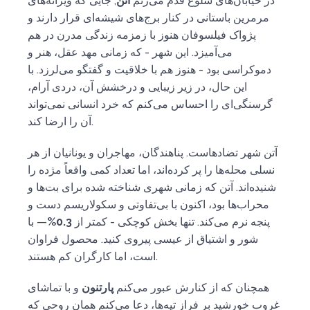
در خیابان‌های شلوغ قدم می‌زنم
آتن
, جایی که ویرانه‌های
مرمرین باستانی در کنار برج‌های شیشه‌ای قرار دارند و
پژواک فیلسوفان هنوز با زمزمه زندگی مدرن در هم
می‌آمیزد. این شهر - که زمانی مهد عقل، هنر و
دموکراسی بود - هنوز هم با خلاقیت و گفتگو می‌لرزد. با
این حال، در زیر زیبایی و درخشش آن، دردی آرام،
گرسنگی‌ای را احساس می‌کنم که خرد انسانی نمی‌تواند
آن را ارضا کند.
آتن شهر تضادهاست. پناهندگان، مهاجران و یونانیان از هر
نسلی محله‌ها را پر کرده‌اند، اما تعداد کمی واقعاً مژده را
شنیده‌اند. آتن که زمانی شهری شناخته شده برای بت‌ها و
محراب‌ها بود، اکنون با بی‌تفاوتی و سکولاریسم دست و
پنجه نرم می‌کند. تنها بخش کوچکی - کمتر از
0.3%
— با
شور و اشتیاق از عیسی پیروی کنید. محصول فراوان
است، اما کارگران کم هستند.
همچنان که از کنارش عبور می‌کنم
پارتنون
و با تماشای
غروب خورشید بر فراز تپه‌ها، دعا می‌کنم همان روحی که