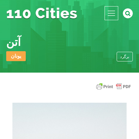
آتن
یونان
برگرد