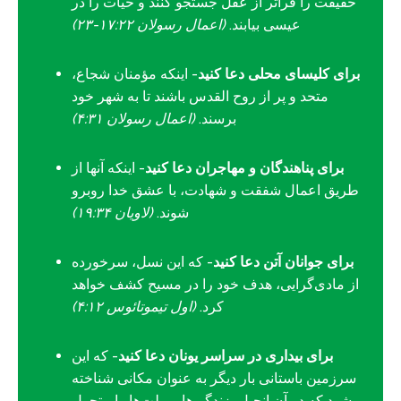
حقیقت را فراتر از عقل جستجو کنند و حیات را در
عیسی بیابند.
(اعمال رسولان ۱۷:۲۲-۲۳)
برای کلیسای محلی دعا کنید
- اینکه مؤمنان شجاع،
متحد و پر از روح القدس باشند تا به شهر خود
برسند.
(اعمال رسولان ۴:۳۱)
برای پناهندگان و مهاجران دعا کنید
- اینکه آنها از
طریق اعمال شفقت و شهادت، با عشق خدا روبرو
شوند.
(لاویان ۱۹:۳۴)
برای جوانان آتن دعا کنید
- که این نسل، سرخورده
از مادی‌گرایی، هدف خود را در مسیح کشف خواهد
کرد.
(اول تیموتائوس ۴:۱۲)
برای بیداری در سراسر یونان دعا کنید
- که این
سرزمین باستانی بار دیگر به عنوان مکانی شناخته
شود که در آن انجیل، زندگی‌ها و ملت‌ها را متحول