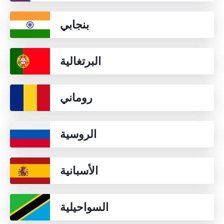
بنجابي
البرتغالية
روماني
الروسية
الأسبانية
السواحيلية