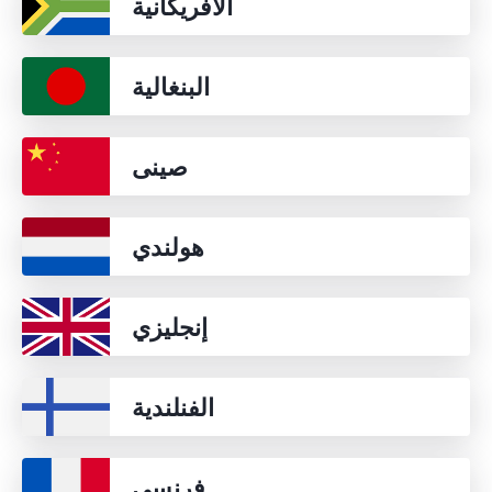
الأفريكانية
البنغالية
صينى
هولندي
إنجليزي
الفنلندية
فرنسي