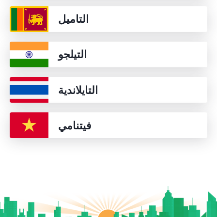
التاميل
التيلجو
التايلاندية
فيتنامي