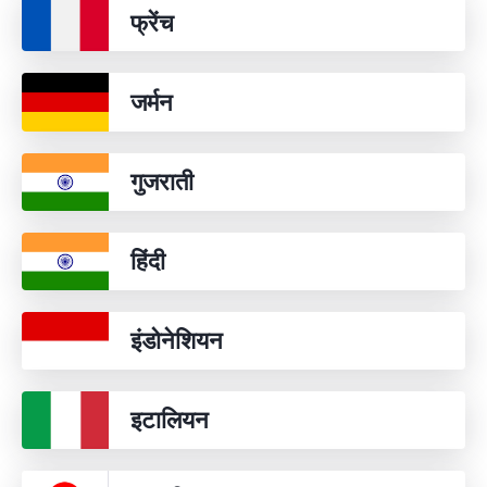
फ्रेंच
जर्मन
गुजराती
हिंदी
इंडोनेशियन
इटालियन