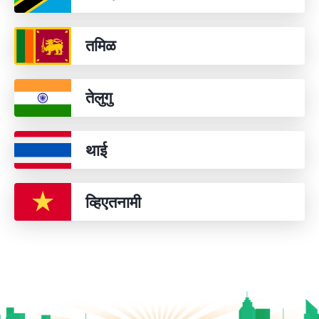
तमिळ
तेलुगु
थाई
व्हिएतनामी