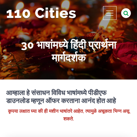
30 भाषांमध्ये हिंदी प्रार्थना
मार्गदर्शक
आम्हाला हे संसाधन विविध भाषांमध्ये पीडीएफ
डाउनलोड म्हणून ऑफर करताना आनंद होत आहे
कृपया लक्षात घ्या की ही मशीन भाषांतरे आहेत, त्यामुळे अचूकता भिन्न असू
शकते.