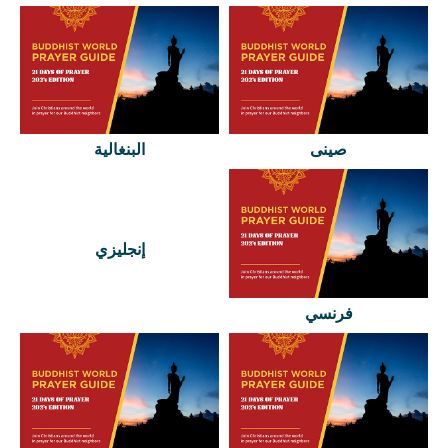
صينى
البنغالية
إنجليزي
فرنسي