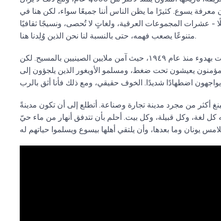
معرفة يسوع. كثيرًا ما يظن الناس أننا جميعًا سواء، لكن هنا في
لًا - عشرات المجموعات العرقية، ولغاتٍ لا تُحصى، ونسيجًا ثقافيًا
متنوعًا يصعب فهمه، حتى بالنسبة لنا نحن الذين وُلِدنا هنا.
أنا جزء من حركة نمت بهدوء منذ عام ١٩٤٩، حيث آمن ملايين الصينيين بالمسيح. لكن
لمؤمنون يعيشون تحت ضغط، ومسلمو الأويغور الذين يلجؤون إلى
نغ أكثر من مجرد مدينة تجارة وصناعة. أتطلع إلى أن تكون مدينةً
 كل لغة، وكل قبيلة، وكل بيت. أحلم بأن تتدفق أنهار من ماء حيّ