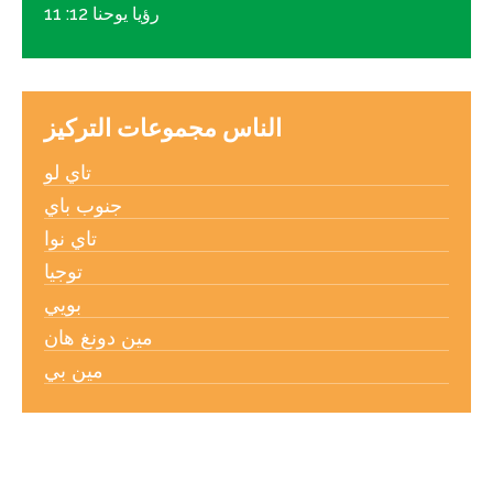
رؤيا يوحنا 12: 11
الناس مجموعات التركيز
تاي لو
جنوب باي
تاي نوا
توجيا
بويي
مين دونغ هان
مين بي