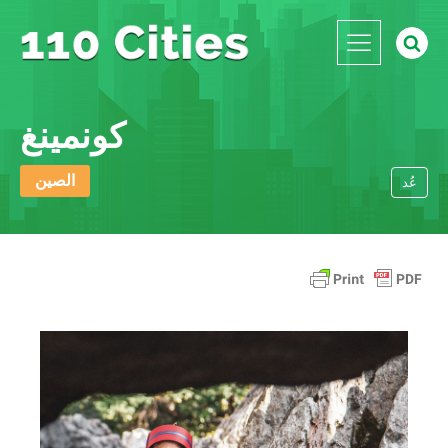
كونمينغ
الصين
عُد