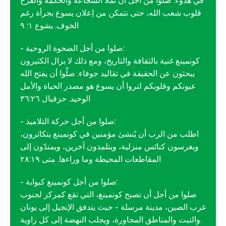
في هدوء. صلّوا من أجل أن تملأ الشجاعة والحكمة والفرح
قلوب شعب الله، حتى نتمكن من إعلان يسوع بجرأة رغم
الخوف. يشوع ١: ٩
- صلوا من أجل الصحوة الروحية:
كونمينغ غنية بالثقافة والتاريخ، ومع ذلك لا يزال الكثيرون
يبحثون عن الحقيقة في تقاليد جوفاء. صلّوا أن يفتح الله
عيونكم وقلوبكم لتروا أن يسوع هو مصدر الحياة والأمل
الوحيد. حزقيال ٣٦:٢٦
- صلوا من أجل حركة التلاميذ:
اطلب من الرب أن يُنشئ مؤمنين في كونمينغ يتكاثرون،
ويغرسون كنائس منزلية، ويتلمذون آخرين، ويمتدّون إلى
المقاطعات المحيطة وما وراءها. متى ٢٨:١٩
- صلوا من أجل كونمينغ كبوابة:
صلوا من أجل أن تصبح كونمينغ، التي تقع كمركز لجنوب
غرب الصين، مدينة مرسلة - حيث يتدفق الإنجيل إلى يونان
والتبت والمناطق المجاورة، ويجلب النهضة إلى كل زاوية.