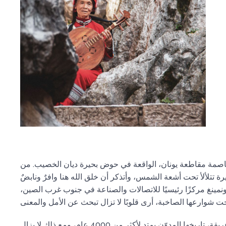
صمة مقاطعة يونان، الواقعة في حوض بحيرة ديان الخصيب. من
رة تتلألأ تحت أشعة الشمس، وأتذكر أن خلق الله هنا وافرٌ ونابضٌ
ونمينغ مركزًا رئيسيًا للاتصالات والصناعة في جنوب غرب الصين،
الصين أرضٌ شاسعةٌ وعريقة، تاريخها المدوّن يمتد لأكثر من 4000 عام، ومع ذلك لا يزال