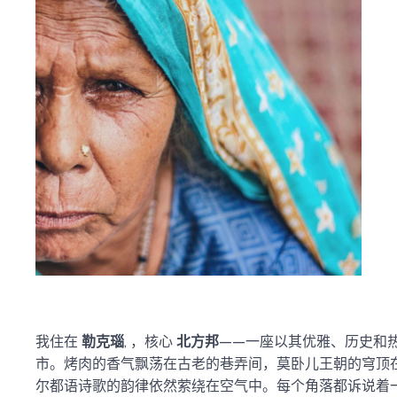
我住在
勒克瑙
, ，核心
北方邦
——一座以其优雅、历史和
市。烤肉的香气飘荡在古老的巷弄间，莫卧儿王朝的穹顶
尔都语诗歌的韵律依然萦绕在空气中。每个角落都诉说着