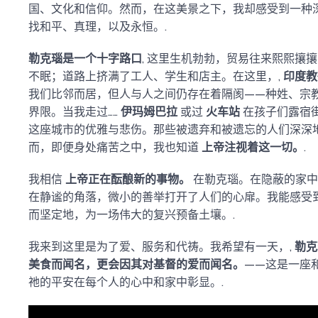
国、文化和信仰。然而，在这美景之下，我却感受到一种
找和平、真理，以及永恒。.
勒克瑙是一个十字路口
, 这里生机勃勃，贸易往来熙熙攘
不眠；道路上挤满了工人、学生和店主。在这里，,
印度教
我们比邻而居，但人与人之间仍存在着隔阂——种姓、宗
界限。当我走过……
伊玛姆巴拉
或过
火车站
在孩子们露宿
这座城市的优雅与悲伤。那些被遗弃和被遗忘的人们深深
而，即便身处痛苦之中，我也知道
上帝注视着这一切。
.
我相信
上帝正在酝酿新的事物。
在勒克瑙。在隐蔽的家中
在静谧的角落，微小的善举打开了人们的心扉。我能感受
而坚定地，为一场伟大的复兴预备土壤。.
我来到这里是为了爱、服务和代祷。我希望有一天，,
勒克
美食而闻名，更会因其对基督的爱而闻名。
——这是一座
祂的平安在每个人的心中和家中彰显。.