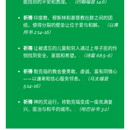
能找到的平安和真理。.
（约翰福音 14:6）
祈祷
印度教、穆斯林和基督教社群之间的团
结，使得分裂的壁垒让位于爱与和解。.
（以弗
所书 2:14-16）
祈祷
让被遗忘的儿童和穷人通过上帝子民的怜
悯找到安全、家庭和希望。.
（诗篇 68:5-6）
祈祷
勒克瑙的教会要勇敢、虔诚、富有同情心
——以谦卑和信心服务邻舍。.
（马太福音
5:14-16）
祈祷
神的灵运行，将勒克瑙变成一座充满复
兴、医治与和平的城市。.
（哈巴谷书 3:2）