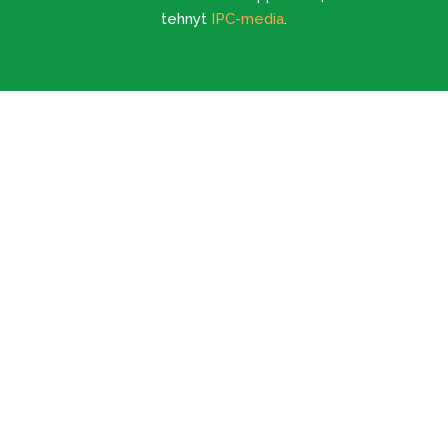
tehnyt
IPC-media
.