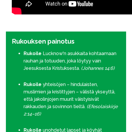
Rukouksen painotus
Rukoile
Lucknow'n asukkaita kohtaamaan
rauhan ja totuuden, joka löytyy vain
Jeesuksesta Kristuksesta.
(Johannes 14:6)
Rukoile
yhteisöjen – hindulaisten,
muslimien ja kristittyjen – välistä ykseyttä,
että jakolinjojen muurit väistyisivät
rakkauden ja sovinnon tieltä.
(Efesolaiskirje
2:14–16)
Rukoile
unohdetut lapset ja köyhät