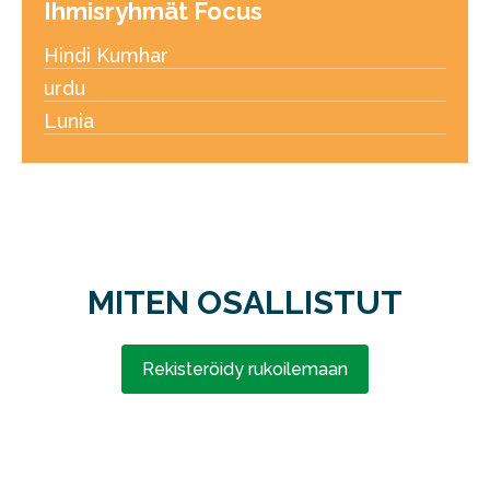
Ihmisryhmät Focus
Hindi Kumhar
urdu
Lunia
MITEN OSALLISTUT
Rekisteröidy rukoilemaan