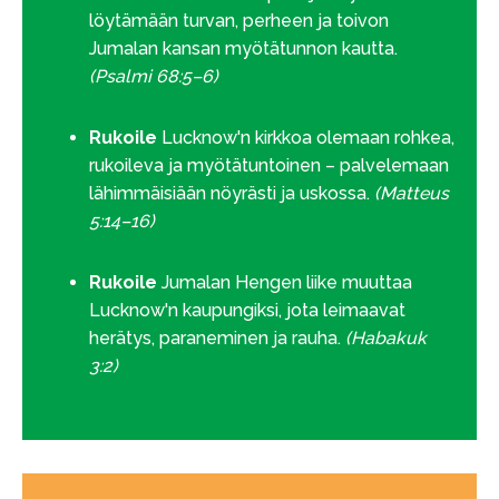
löytämään turvan, perheen ja toivon
Jumalan kansan myötätunnon kautta.
(Psalmi 68:5–6)
Rukoile
Lucknow'n kirkkoa olemaan rohkea,
rukoileva ja myötätuntoinen – palvelemaan
lähimmäisiään nöyrästi ja uskossa.
(Matteus
5:14–16)
Rukoile
Jumalan Hengen liike muuttaa
Lucknow'n kaupungiksi, jota leimaavat
herätys, paraneminen ja rauha.
(Habakuk
3:2)