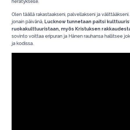
herätykselle.
Olen täällä rakastaakseni, palvellakseni ja välittääkseni.
jonain päivänä,
Lucknow tunnetaan paitsi kulttuuris
ruokakulttuuristaan, myös Kristuksen rakkaudest
sovinto voittaa eripuran ja Hänen rauhansa hallitsee 
ja kodissa.