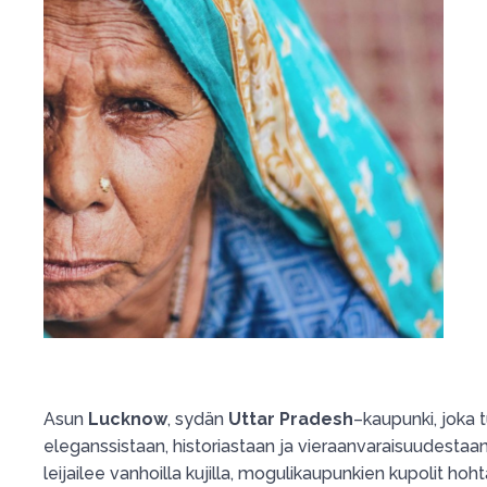
Asun
Lucknow
, sydän
Uttar Pradesh
–kaupunki, joka 
eleganssistaan, historiastaan ja vieraanvaraisuudestaa
leijailee vanhoilla kujilla, mogulikaupunkien kupolit hoh