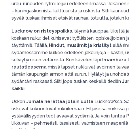
urdu-runouden rytmi leijuu edelleen ilmassa. Jokainen 
– kuningaskunnista, kulttuurista ja uskosta. Silti kauneu
syvää tuskaa: ihmiset etsivät rauhaa, totuutta, jotakin 
Lucknow on risteyspaikka
, täynnä kauppaa, liikettä ja
koskaan nuku; tiet kuhisevat työläisten, opiskelijoiden 
täyttämiä. Täällä,
Hindut, muslimit ja kristityt
elää rin
sydämessämme kulkee edelleen jakolinjoja – kastin, u
selviytymisen vetämistä. Kun kävelen läpi
Imambara
t
rautatieasema
missä lapset nukkuvat avoimen taivaan
tämän kaupungin armon että surun. Hylätyt ja unohdet
sydäntäni raskaasti. Silti jopa tuskan keskellä tiedän
Ju
kaikki
.
Uskon
Jumala herättää jotain uutta
Lucknow'ssa. Sa
uskovat kokoontuvat rukoilemaan. Hiljaisissa nurkissa p
ystävällisyyden teot avaavat sydämiä. Ja voin tuntea
liikkuvan – pehmeästi, tasaisesti, valmistaen maaperää