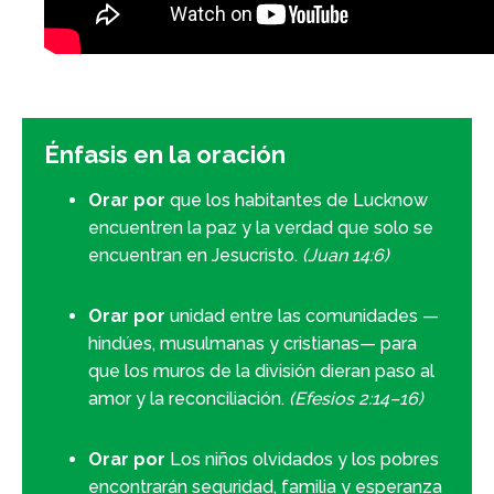
Énfasis en la oración
Orar por
que los habitantes de Lucknow
encuentren la paz y la verdad que solo se
encuentran en Jesucristo.
(Juan 14:6)
Orar por
unidad entre las comunidades —
hindúes, musulmanas y cristianas— para
que los muros de la división dieran paso al
amor y la reconciliación.
(Efesios 2:14–16)
Orar por
Los niños olvidados y los pobres
encontrarán seguridad, familia y esperanza