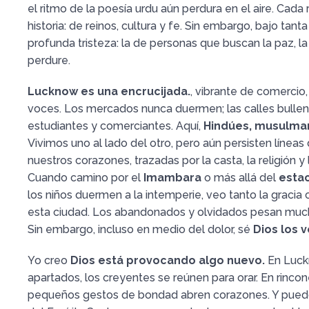
el ritmo de la poesía urdu aún perdura en el aire. Cada
historia: de reinos, cultura y fe. Sin embargo, bajo tant
profunda tristeza: la de personas que buscan la paz, l
perdure.
Lucknow es una encrucijada.
, vibrante de comercio
voces. Los mercados nunca duermen; las calles bullen
estudiantes y comerciantes. Aquí,
Hindúes, musulman
Vivimos uno al lado del otro, pero aún persisten líneas 
nuestros corazones, trazadas por la casta, la religión y 
Cuando camino por el
Imambara
o más allá del
estac
los niños duermen a la intemperie, veo tanto la gracia
esta ciudad. Los abandonados y olvidados pesan muc
Sin embargo, incluso en medio del dolor, sé
Dios los v
Yo creo
Dios está provocando algo nuevo.
En Luck
apartados, los creyentes se reúnen para orar. En rincon
pequeños gestos de bondad abren corazones. Y puedo 