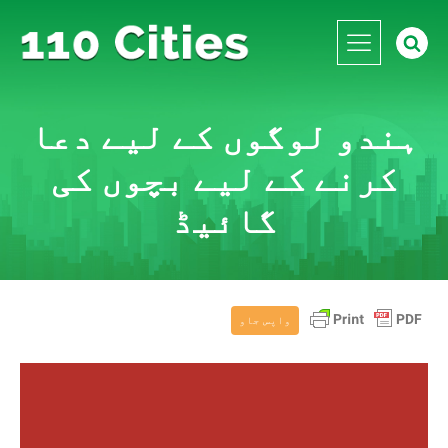
ہندو لوگوں کے لیے دعا
کرنے کے لیے بچوں کی
گائیڈ
واپس جاو