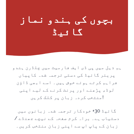
بچوں کی ہندو نماز
گائیڈ
ہم ذیل میں پی ڈی ایف فارمیٹ میں چلڈرن ہندو
پریئر گائیڈ کی دستی ترجمہ شدہ کاپیاں
فراہم کرتے ہوئے خوش ہیں۔ اسے ابھی ڈاؤن
لوڈ، پڑھنے اور پرنٹ کرنے کے لیے اپنی
منتخب کردہ زبان پر کلک کریں!
گائیڈ 30+ خودکار ترجمہ شدہ زبانوں میں
دستیاب ہے۔ براہ کرم صفحہ کے نیچے جھنڈے /
زبان کے پاپ اپ سے اپنی زبان منتخب کریں۔