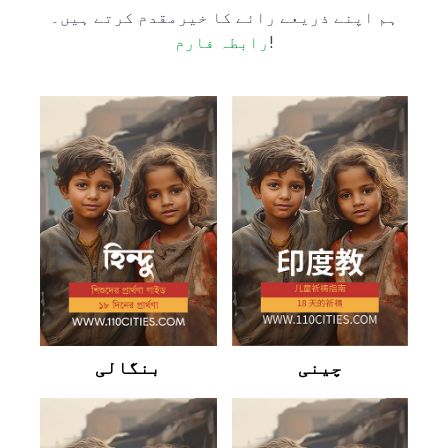
ہم اپنے ذریعے رائے کا خیرمقدم کرتے ہیں۔
!
رابطہ فارم
چینی
بنگالی