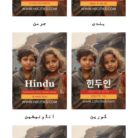
ہندی
جرمن
کورین
انڈونیشین