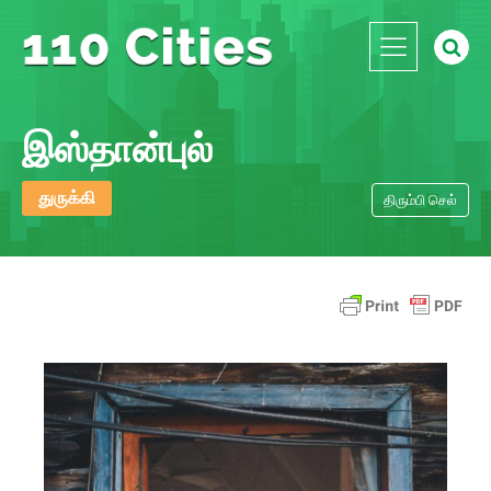
இஸ்தான்புல்
துருக்கி
திரும்பி செல்