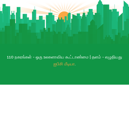
110 நகரங்கள் - ஒரு உலகளாவிய கூட்டாண்மை | தளம் - எழுதியது
ஐபிசி மீடியா
.