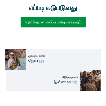
எப்படி ஈடுபடுவது
பிரார்த்தனை செய்ய பதிவு செய்யவும்
முந்தைய நகரம்
ஜெய்ப்பூர்
அடுத்த நகரம்
இஸ்லாமாபாத்