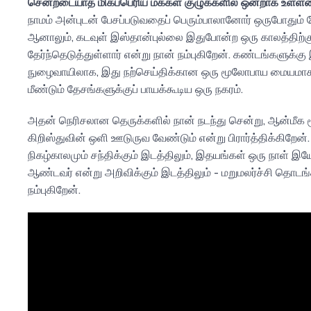
சென்றடையாத மிகப்பெரிய மக்கள் குழுக்களில் ஒன்றாக உள்ளன
நாமம் அன்புடன் பேசப்படுவதைப் பெரும்பாலானோர் ஒருபோதும் 
ஆனாலும், கடவுள் இஸ்தான்புல்லை இதுபோன்ற ஒரு காலத்திற்க
தேர்ந்தெடுத்துள்ளார் என்று நான் நம்புகிறேன். கண்டங்களு
நுழைவாயிலாக, இது நற்செய்திக்கான ஒரு மூலோபாய மையமாக நி
மீண்டும் தேசங்களுக்குப் பாயக்கூடிய ஒரு நகரம்.
அதன் நெரிசலான தெருக்களில் நான் நடந்து சென்று, ஆன்மீக 
கிறிஸ்துவின் ஒளி ஊடுருவ வேண்டும் என்று பிரார்த்திக்கிறேன்
நிகழ்காலமும் சந்திக்கும் இடத்திலும், இதயங்கள் ஒரு நாள் இ
ஆண்டவர் என்று அறிவிக்கும் இடத்திலும் - மறுமலர்ச்சி தொடங்க
நம்புகிறேன்.