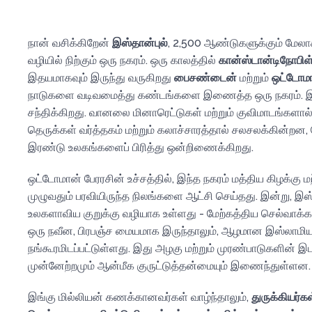
நான் வசிக்கிறேன்
இஸ்தான்புல்
, 2,500 ஆண்டுகளுக்கும் மேலாக
வழியில் நிற்கும் ஒரு நகரம். ஒரு காலத்தில்
கான்ஸ்டான்டிநோபிள
இதயமாகவும் இருந்து வருகிறது
பைசண்டைன்
மற்றும்
ஒட்டோம
நாடுகளை வடிவமைத்து கண்டங்களை இணைத்த ஒரு நகரம். இங்
சந்திக்கிறது. வானலை மினாரெட்டுகள் மற்றும் குவிமாடங்களால் ந
தெருக்கள் வர்த்தகம் மற்றும் கலாச்சாரத்தால் சலசலக்கின்றன, ம
இரண்டு உலகங்களைப் பிரித்து ஒன்றிணைக்கிறது.
ஒட்டோமான் பேரரசின் உச்சத்தில், இந்த நகரம் மத்திய கிழக்கு ம
முழுவதும் பரவியிருந்த நிலங்களை ஆட்சி செய்தது. இன்று, இஸ்
உலகளாவிய குறுக்கு வழியாக உள்ளது - மேற்கத்திய செல்வாக்க
ஒரு நவீன, பிரபஞ்ச மையமாக இருந்தாலும், ஆழமான இஸ்லாமிய ப
நங்கூரமிடப்பட்டுள்ளது. இது அழகு மற்றும் முரண்பாடுகளின் இட
முன்னேற்றமும் ஆன்மீக குருட்டுத்தன்மையும் இணைந்துள்ளன.
இங்கு மில்லியன் கணக்கானவர்கள் வாழ்ந்தாலும்,
துருக்கியர்க