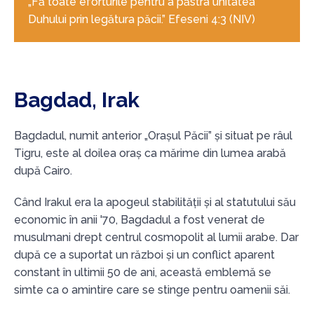
„Fă toate eforturile pentru a păstra unitatea
Duhului prin legătura păcii.” Efeseni 4:3 (NIV)
Bagdad, Irak
Bagdadul, numit anterior „Orașul Păcii” și situat pe râul
Tigru, este al doilea oraș ca mărime din lumea arabă
după Cairo.
Când Irakul era la apogeul stabilității și al statutului său
economic în anii '70, Bagdadul a fost venerat de
musulmani drept centrul cosmopolit al lumii arabe. Dar
după ce a suportat un război și un conflict aparent
constant în ultimii 50 de ani, această emblemă se
simte ca o amintire care se stinge pentru oamenii săi.