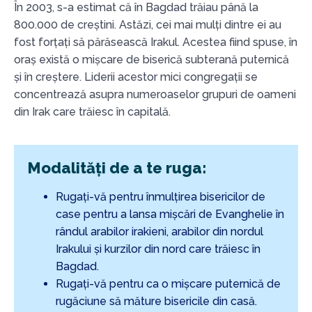
În 2003, s-a estimat că în Bagdad trăiau până la
800.000 de creștini. Astăzi, cei mai mulți dintre ei au
fost forțați să părăsească Irakul. Acestea fiind spuse, în
oraș există o mișcare de biserică subterană puternică
și în creștere. Liderii acestor mici congregații se
concentrează asupra numeroaselor grupuri de oameni
din Irak care trăiesc în capitală.
Modalități de a te ruga:
Rugați-vă pentru înmulțirea bisericilor de
case pentru a lansa mișcări de Evanghelie în
rândul arabilor irakieni, arabilor din nordul
Irakului și kurzilor din nord care trăiesc în
Bagdad.
Rugați-vă pentru ca o mișcare puternică de
rugăciune să măture bisericile din casă.