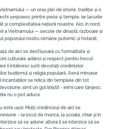
ietnamului — un oraș plin de istorie, tradiție și o
echi șerpuiesc printre piețe și temple, iar lacurile
 și complexitatea națiunii noastre. Aici, în nord,
rii a Vietnamului — secole de dinastii, războaie și
tul poporului nostru rămâne puternic și hotărât.
iața de aici se desfășoară cu formalitate și
ni culturale adânci și respect pentru trecut.
e îi întâlnesc sunt devotați credințelor
ilor, budismul și religia populară. Aerul miroase
incantațiilor se ridică din templele din tot
evoțiune, simt un gol liniștit - inimi care tânjesc
rile nu o pot aduce.
 este ușor. Mulți credincioși de aici se
esiune – la locul de muncă, la școală, chiar și în
 interzice să se adune; altora li se interzice să se