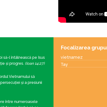
Focalizarea grupu
vietnamez
oi să-l întâlnească pe Isus
ție și progres.
(Ioan 14:27)
Tay
nordul Vietnamului să
persecuției și a presiunii
ere între numeroasele