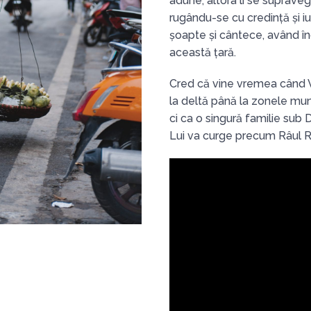
adune; altora li se supraveg
rugându-se cu credință și iu
șoapte și cântece, având î
această țară.
Cred că vine vremea când V
la deltă până la zonele mun
ci ca o singură familie sub
Lui va curge precum Râul Roș