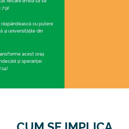
cât fiecare limbă să se
 7:9)
 răspândească cu putere
 și universitățile din
ransforme acest oraș
indecării și speranței
:14)
CUM SE IMPLICA