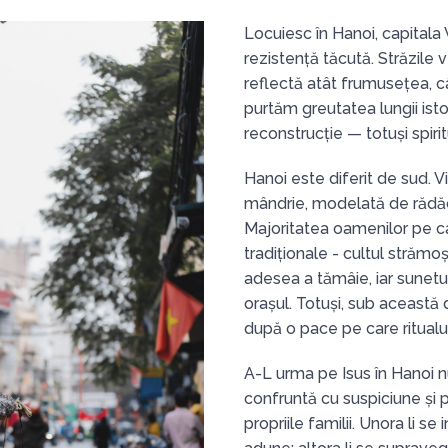
Locuiesc în Hanoi, capitala V
rezistență tăcută. Străzile v
reflectă atât frumusețea, cât
purtăm greutatea lungii isto
reconstrucție — totuși spiri
Hanoi este diferit de sud. V
mândrie, modelată de rădăci
Majoritatea oamenilor pe car
tradiționale - cultul strămoș
adesea a tămâie, iar sunetul 
orașul. Totuși, sub această d
după o pace pe care ritualu
A-L urma pe Isus în Hanoi nu
confruntă cu suspiciune și pr
propriile familii. Unora li se