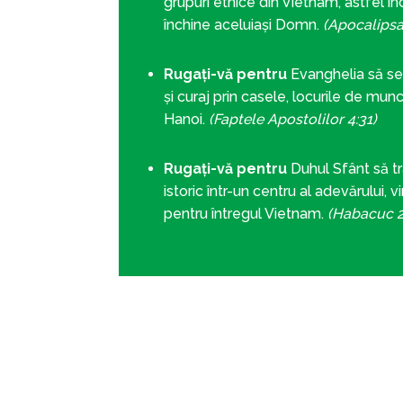
grupuri etnice din Vietnam, astfel în
închine aceluiași Domn.
(Apocalipsa
Rugați-vă pentru
Evanghelia să se
și curaj prin casele, locurile de muncă
Hanoi.
(Faptele Apostolilor 4:31)
Rugați-vă pentru
Duhul Sfânt să t
istoric într-un centru al adevărului, v
pentru întregul Vietnam.
(Habacuc 2