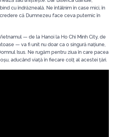
hează sau liniștește. Dar Biserica dăinuie,
bind cu îndrăzneală. Ne întâlnim în case mici, în
ncredere că Dumnezeu face ceva puternic în
ietnamul — de la Hanoi la Ho Chi Minh City, de
toase — va fi unit nu doar ca o singură națiune,
 Domnul Isus. Ne rugăm pentru ziua în care pacea
u, aducând viață în fiecare colț al acestei țări.