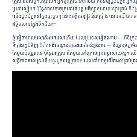
គ្រួសាររបស់ពួកគេផ្ទាល់។ អ្នកខ្លះត្រូវបានហាមឃាត់មិនឱ្យជួបជុំគ្នា; អ្នក
ឬនៅស្ងៀម។ ប៉ុន្តែសាសនាចក្រនៅតែបន្ត អធិស្ឋានដោយស្មោះត្រង់ ន
យើងជួបជុំគ្នានៅក្នុងផ្ទះតូចៗ ដោយខ្សឹបខ្សៀវ និងច្រៀង ដោយជឿជាក់ថាព
ឥទ្ធិពលនៅក្នុងទឹកដីនេះ។.
ខ្ញុំជឿថាពេលវេលានឹងមកដល់ហើយ ដែលប្រទេសវៀតណាម — ពីទីក្
ទីក្រុងហូជីមិញ ពីតំបន់ដីសណ្តររហូតដល់តំបន់ខ្ពង់រាប — នឹងរួបរួមគ្នាមិ
តែមួយប៉ុណ្ណោះទេ ប៉ុន្តែជាគ្រួសារតែមួយនៅក្រោមព្រះអម្ចាស់យេស៊ូ។ យ
សន្តិភាពរបស់ទ្រង់នឹងហូរដូចទន្លេក្រហម ដែលនាំមកនូវជីវិតដល់គ្រប់ជ្