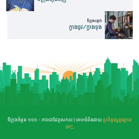
ទីក្រុងបន្ទាប់
ក្វាងចូវ/ក្វាងទុង
ទីក្រុងចំនួន ១១០ - ភាពជាដៃគូសកល | គេហទំព័រដោយ
ប្រព័ន្ធផ្សព្វផ្សាយ
IPC
.