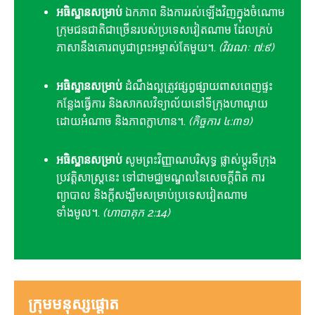
អធិស្ឋានសម្រាប់
ឯកភាព និងការរស់ឡើងវិញក្នុងចំណោម
ក្រុមជនជាតិជាច្រើនរបស់ប្រទេសវៀតណាម ដែលគ្រប់
ភាសានឹងគោរពបូជាព្រះអម្ចាស់តែមួយ។.
(វិវរណៈ ៧:៩)
អធិស្ឋានសម្រាប់
ដំណឹងល្អត្រូវផ្សព្វផ្សាយពាសពេញផ្ទះ
កន្លែងធ្វើការ និងសាកលវិទ្យាល័យនៅទីក្រុងហាណូយ
ដោយអំណាច និងភាពក្លាហាន។.
(កិច្ចការ ៤:៣១)
អធិស្ឋានសម្រាប់
សូមព្រះវិញ្ញាណបរិសុទ្ធ ផ្លាស់ប្តូរទីក្រុង
ប្រវត្តិសាស្ត្រនេះ ទៅជាមជ្ឈមណ្ឌលនៃសេចក្តីពិត ការ
ព្យាបាល និងក្តីសង្ឃឹមសម្រាប់ប្រទេសវៀតណាម
ទាំងមូល។.
(ហាបាគុក 2:14)
ក្រុមមនុស្សផ្តោត