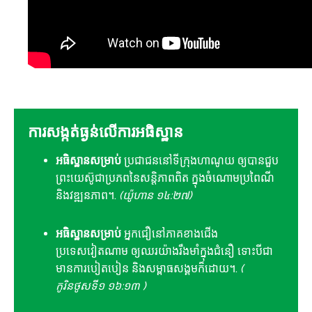
ការសង្កត់ធ្ងន់លើការអធិស្ឋាន
អធិស្ឋានសម្រាប់
ប្រជាជននៅទីក្រុងហាណូយ ឲ្យបានជួប
ព្រះយេស៊ូជាប្រភពនៃសន្តិភាពពិត ក្នុងចំណោមប្រពៃណី
និងវឌ្ឍនភាព។.
(យ៉ូហាន ១៤:២៧)
អធិស្ឋានសម្រាប់
អ្នកជឿនៅភាគខាងជើង
ប្រទេសវៀតណាម ឲ្យឈរយ៉ាងរឹងមាំក្នុងជំនឿ ទោះបីជា
មានការបៀតបៀន និងសម្ពាធសង្គមក៏ដោយ។.
(
កូរិនថូសទី១ ១៦:១៣ )