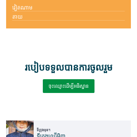
វៀតណាម
តាយ
របៀបទទួលបានការចូលរួម
ចុះឈ្មោះដើម្បីអធិស្ឋាន
ទីក្រុងមុន។
ទីក្រុងហូជីមិញ