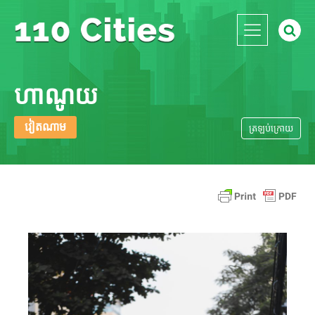
ហាណូយ
វៀតណាម
ត្រឡប់​ក្រោយ