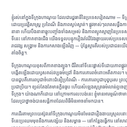
ខ្ញុំរស់នៅក្នុងទីក្រុងហាណូយ ដែលជារដ្ឋធានីនៃប្រទេសវៀតណាម — 
ដោយប្រវត្តិសាស្ត្រ ប្រពៃណី និងភាពស្ងប់ស្ងាត់។ ផ្លូវចាស់ៗលាតសន្ធឹងកាត
នានា ហើយបឹងនានាឆ្លុះបញ្ចាំងទាំងសម្រស់ និងភាពស្មុគស្មាញនៃប្រ
ទីនេះ នៅភាគខាងជើង យើងទទួលបន្ទុករឿងរ៉ាវដ៏វែងឆ្ងាយរបស់ប្រទ
រាជវង្ស សង្គ្រាម និងការកសាងឡើងវិញ — ប៉ុន្តែស្មារតីរបស់ប្រជាជនយ
តាំងចិត្ត។.
ទីក្រុងហាណូយខុសពីភាគខាងត្បូង។ ជីវិតនៅទីនេះផ្លាស់ទីដោយភាពផ្ល
បង្កើតឡើងដោយឫសគល់វប្បធម៌ជ្រៅ និងការគោរពចំពោះអតីតកាល។ មនុ
បានជួបគឺគោរពបូជាចំពោះជំនឿប្រពៃណី - ការគោរពបូជាបុព្វបុរស ព្រ
ប្រជាប្រិយ។ ខ្យល់តែងតែមានក្លិនធូប ហើយសំឡេងសូត្រធម៌លាន់ឮចេញពី
ទីក្រុង។ យ៉ាងណាក៏ដោយ នៅក្រោមការលះបង់នេះ ខ្ញុំមានអារម្មណ៍ថាម
ដែលប្រាថ្នាចង់បានសន្តិភាពដែលពិធីមិនអាចនាំមកបាន។.
ការដើរតាមព្រះយេស៊ូវនៅទីក្រុងហាណូយមិនមែនជារឿងងាយស្រួលនោះ
ទីនេះប្រឈមមុខនឹងការសង្ស័យ និងសម្ពាធ — នៅកន្លែងធ្វើការ នៅសាលា