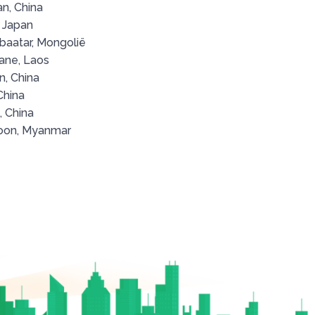
an, China
, Japan
baatar, Mongolië
iane, Laos
, China
China
, China
oon, Myanmar