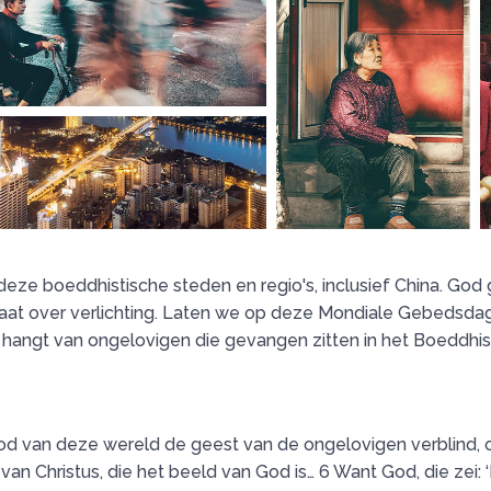
e boeddhistische steden en regio's, inclusief China. God ge
aat over verlichting. Laten we op deze Mondiale Gebedsdag
angt van ongelovigen die gevangen zitten in het Boeddhisme
de god van deze wereld de geest van de ongelovigen verblind,
an Christus, die het beeld van God is… 6 Want God, die zei: ‘La