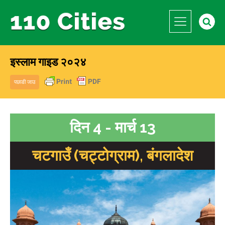
इस्लाम गाइड २०२४
पछाडी जाउ
दिन 4 - मार्च 13
चटगाउँ (चट्टोग्राम), बंगलादेश