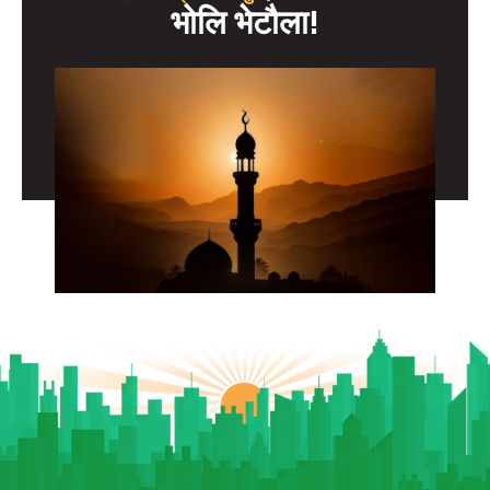
भोलि भेटौला!