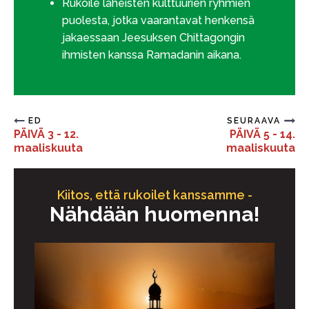
Rukoile läheisten kulttuurien ryhmien
puolesta, jotka vaarantavat henkensä
jakaessaan Jeesuksen Chittagongin
ihmisten kanssa Ramadanin aikana.
ED
SEURAAVA
PÄIVÄ 3 - 12.
PÄIVÄ 5 - 14.
maaliskuuta
maaliskuuta
Kiitos, että rukoilet kanssamme -
Nähdään huomenna!