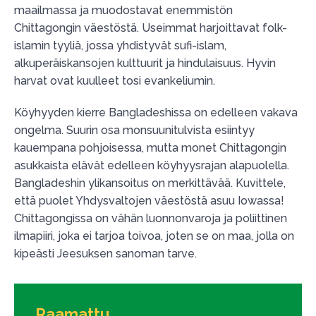
maailmassa ja muodostavat enemmistön
Chittagongin väestöstä. Useimmat harjoittavat folk-
islamin tyyliä, jossa yhdistyvät sufi-islam,
alkuperäiskansojen kulttuurit ja hindulaisuus. Hyvin
harvat ovat kuulleet tosi evankeliumin.
Köyhyyden kierre Bangladeshissa on edelleen vakava
ongelma. Suurin osa monsuunitulvista esiintyy
kauempana pohjoisessa, mutta monet Chittagongin
asukkaista elävät edelleen köyhyysrajan alapuolella.
Bangladeshin ylikansoitus on merkittävää. Kuvittele,
että puolet Yhdysvaltojen väestöstä asuu Iowassa!
Chittagongissa on vähän luonnonvaroja ja poliittinen
ilmapiiri, joka ei tarjoa toivoa, joten se on maa, jolla on
kipeästi Jeesuksen sanoman tarve.
Raamattu