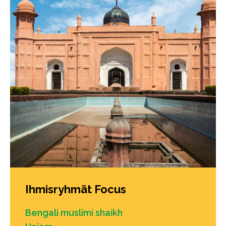
Ihmisryhmät Focus
Bengali muslimi shaikh